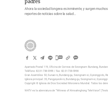
padres
Ahora la sociedad longeva es inminente, y surgen muchos
reportes de noticias sobre la salud…
카
카
Apartado Postal 119, Oficina de Correos de Seongnam Bundang, Bundang
오
Teléfono: 82-31-738-5999 / Fax: 82-31-738-5998
톡
Gran Asamblea: 50, Sunae-ro, Bundang-gu, Seongnam-si, Gyeonggi-do, Re
Iglesia principal: 35, Pangyoyeok-ro, Bundang-gu, Seongnam-si, Gyeonggi
공
Copyright © Iglesia de Dios Sociedad Misionera Mundial. Todos los der
유
WATV es la abreviatura de “Witness of Ahnsahnghong TeleVision” (Testi
하
기