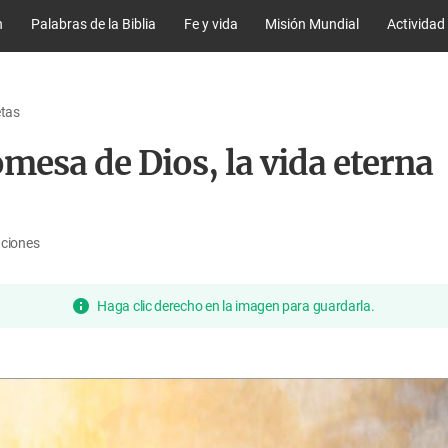
n
Palabras de la Biblia
Fe y vida
Misión Mundial
Actividad
etas
mesa de Dios, la vida eterna
aciones
Haga clic derecho en la imagen para guardarla.