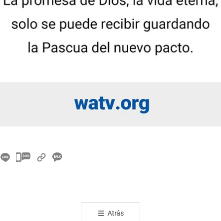
카
카
오
톡
공
Atrás
유