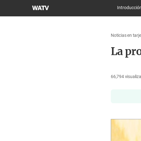
Iglesia
Introducció
de
Dios
Sociedad
Noticias en tarj
Misionera
Mundial
La pro
66,794
visualiz