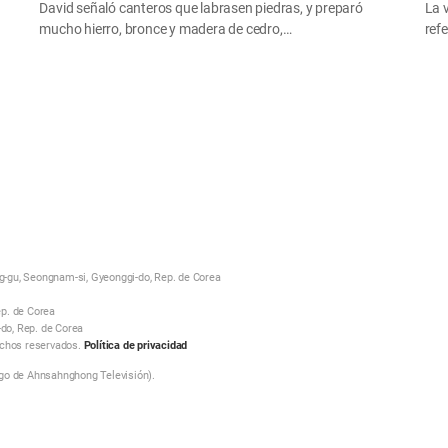
David señaló canteros que labrasen piedras, y preparó
La 
mucho hierro, bronce y madera de cedro,…
ref
-gu, Seongnam-si, Gyeonggi-do, Rep. de Corea
p. de Corea
-do, Rep. de Corea
echos reservados.
Política de privacidad
go de Ahnsahnghong Televisión).