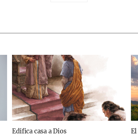
하
기
Edifica casa a Dios
El