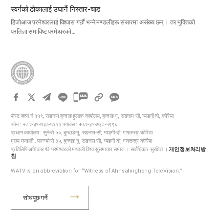
स्वर्गको ढोकालाई उघार्ने निस्तार-चाड
हिजोआज परमेश्वरलाई विश्वास गर्छौं भन्ने मण्डलीहरू संसारमा असंख्य छन् । तर मुक्तिको
प्रतिज्ञा समाविष्ट परमेश्वरको…
카
카
पोस्ट बक्स नं ११९, सङनाम बुन्दाङ हुलाक कार्यालय, बुन्दाङ-गु, सङनाम-सी, ग्यङगी-दो, कोरिया
오
फोन : +८२-३१-७३८-५९९९ फ्याक्स : +८२-३१-७३८-५९९८
톡
प्रधान कार्यालय : सुने-रो ५०, बुन्दाङ-गु, सङनाम-सी, ग्यङगी-दो, गणतन्त्र कोरिया
मुख्य मण्डली : फान्ग्यो-रो ३५, बुन्दाङ-गु, सङनाम-सी, ग्यङगी-दो, गणतन्त्र कोरिया
공
प्रतिलिपि अधिकार © परमेश्वरको मण्डली विश्व सुसमाचार समाज । सर्वाधिकार सुरक्षित ।
개인정보처리방
유
침
하
WATV is an abbreviation for “Witness of Ahnsahnghong TeleVision.”
기
सोधपूछ गर्ने