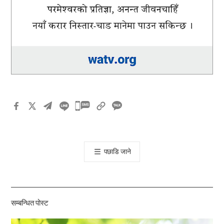
카
카
오
톡
पछाडि जाने
공
유
하
기
सम्बन्धित पोस्ट