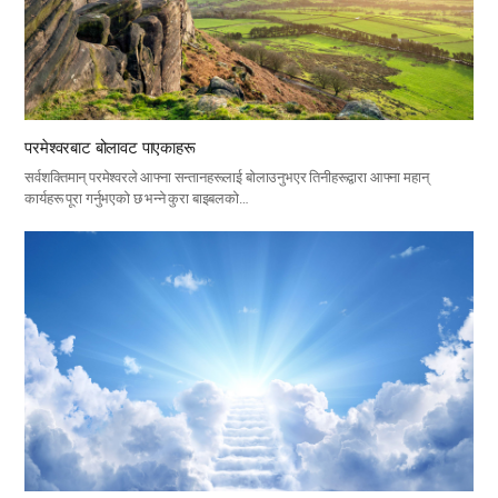
परमेश्वरबाट बोलावट पाएकाहरू
सर्वशक्तिमान् परमेश्वरले आफ्ना सन्तानहरूलाई बोलाउनुभएर तिनीहरूद्वारा आफ्ना महान्
कार्यहरू पूरा गर्नुभएको छ भन्ने कुरा बाइबलको…