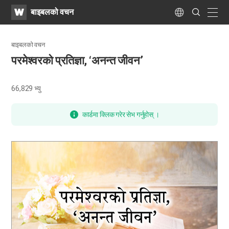
WATV
Search
बाइबलको वचन
Submit
naviga
Language
बाइबलको वचन
परमेश्वरको प्रतिज्ञा, ‘अनन्त जीवन’
66,829
भ्यु
कार्डमा क्लिक गरेर सेभ गर्नुहोस् ।