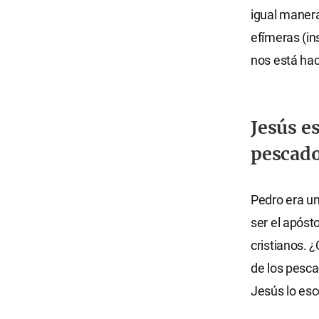
igual manera
efímeras (in
nos está hac
Jesús e
pescad
Pedro era un
ser el apóst
cristianos. 
de los pesc
Jesús lo esc