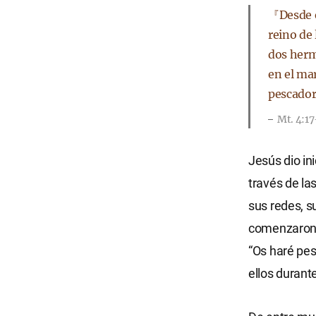
『Desde e
reino de 
dos herm
en el mar
pescado
Mt. 4:1
Jesús dio in
través de la
sus redes, s
comenzaron a
“Os haré pe
ellos durant