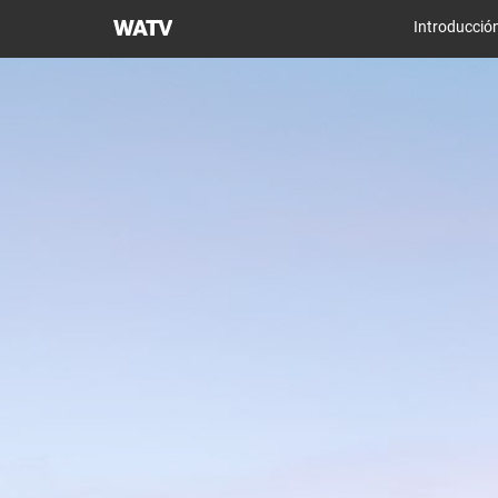
Iglesia
Introducció
de
Dios
Sociedad
Misionera
Mundial