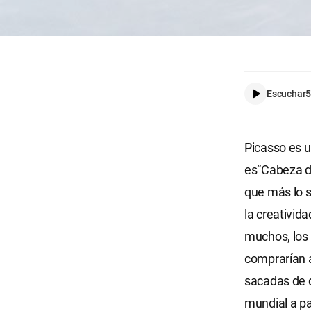
Escuchar
5
Picasso es u
es“Cabeza de
que más lo s
la creativida
muchos, los 
comprarían a
sacadas de 
mundial a pa