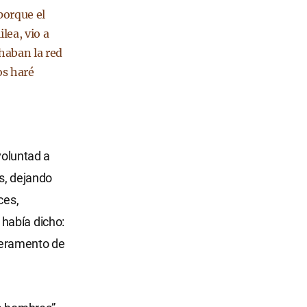
porque el
lea, vio a
haban la red
os haré
voluntad a
s, dejando
ces,
había dicho:
peramento de