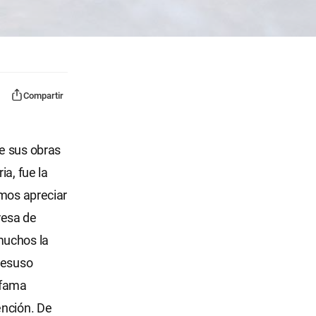
Compartir
e sus obras
a, fue la
emos apreciar
presa de
muchos la
desuso
 fama
ención. De