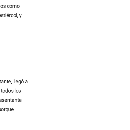
omos como
stiércol, y
o
ante, llegó a
 todos los
resentante
porque