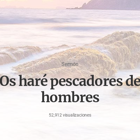
Sermón
Os haré pescadores d
hombres
52,912
visualizaciones
mayo
27,
2020