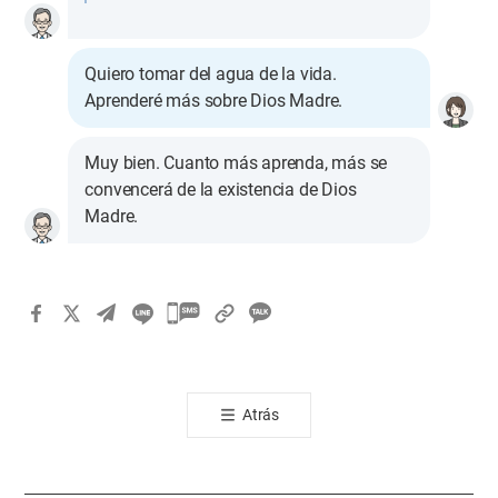
Quiero tomar del agua de la vida.
Aprenderé más sobre Dios Madre.
Muy bien. Cuanto más aprenda, más se
convencerá de la existencia de Dios
Madre.
카
카
오
톡
Atrás
공
유
하