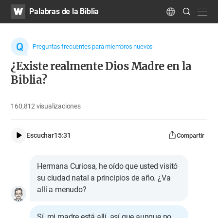
WATV
Search
Palabras de la Biblia
Submit
navig
Language
Preguntas frecuentes para miembros nuevos
¿Existe realmente Dios Madre en la
Biblia?
160,812
visualizaciones
Escuchar
15:31
Compartir
Hermana Curiosa, he oído que usted visitó
su ciudad natal a principios de año. ¿Va
allí a menudo?
Sí, mi madre está allí, así que aunque no