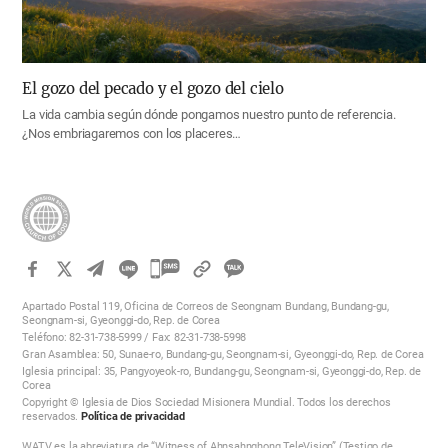
El gozo del pecado y el gozo del cielo
La vida cambia según dónde pongamos nuestro punto de referencia.
¿Nos embriagaremos con los placeres…
카
카
Apartado Postal 119, Oficina de Correos de Seongnam Bundang, Bundang-gu,
오
Seongnam-si, Gyeonggi-do, Rep. de Corea
Teléfono: 82-31-738-5999 / Fax: 82-31-738-5998
톡
Gran Asamblea: 50, Sunae-ro, Bundang-gu, Seongnam-si, Gyeonggi-do, Rep. de Corea
공
Iglesia principal: 35, Pangyoyeok-ro, Bundang-gu, Seongnam-si, Gyeonggi-do, Rep. de
Corea
유
Copyright © Iglesia de Dios Sociedad Misionera Mundial. Todos los derechos
하
reservados.
Política de privacidad
기
WATV es la abreviatura de “Witness of Ahnsahnghong TeleVision” (Testigo de