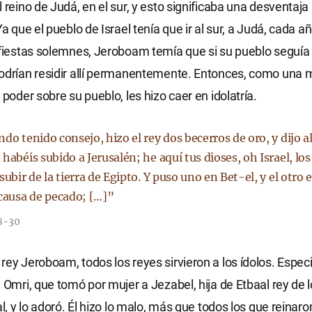
l reino de Judá, en el sur, y esto significaba una desventaja
Ya que el pueblo de Israel tenía que ir al sur, a Judá, cada a
 fiestas solemnes, Jeroboam temía que si su pueblo seguía
podrían residir allí permanentemente. Entonces, como una
 poder sobre su pueblo, les hizo caer en idolatría.
do tenido consejo, hizo el rey dos becerros de oro, y dijo a
habéis subido a Jerusalén; he aquí tus dioses, oh Israel, los
subir de la tierra de Egipto. Y puso uno en Bet-el, y el otro 
 causa de pecado; […]”
28-30
rey Jeroboam, todos los reyes sirvieron a los ídolos. Espe
e Omri, que tomó por mujer a Jezabel, hija de Etbaal rey de l
al, y lo adoró. Él hizo lo malo, más que todos los que reinaro