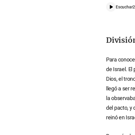
Escuchar
2
División
Para conocer
de Israel. E
Dios, el tron
llegó a ser r
la observaba
del pacto, y
reinó en Isra