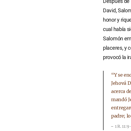
Después de l
David, Salom
honor y riqu
cual había s
Salomón empe
placeres, y 
provocó la ir
“Y se en
Jehová Di
acerca de
mandó Je
entregaré
padre; l
1 R. 11:9