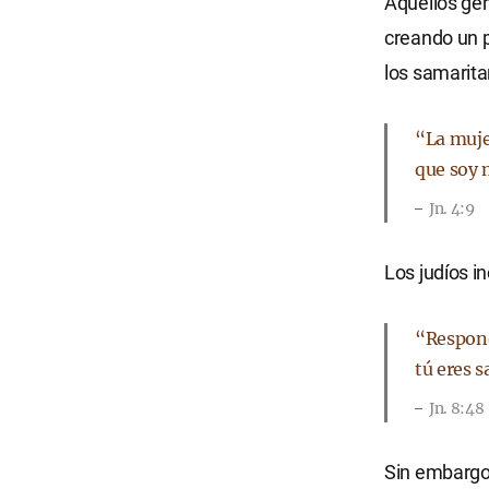
Aquellos gen
creando un p
los samarit
“La muje
que soy 
Jn. 4:9
Los judíos i
“Respond
tú eres 
Jn. 8:48
Sin embargo,