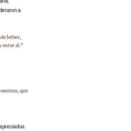
ria,
deraron a
 de beber,
 entre sí.”
nosotros, que
espreciados.