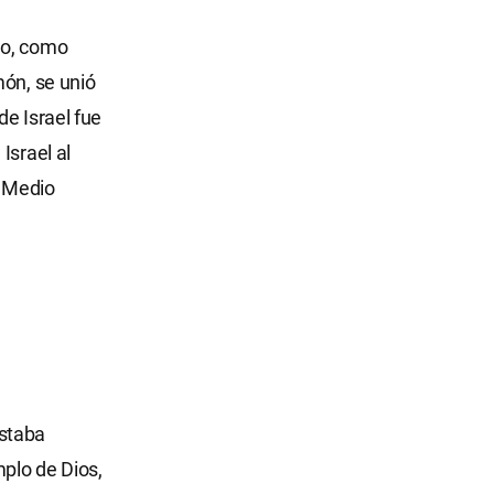
go, como
món, se unió
 de Israel fue
Israel al
e Medio
estaba
plo de Dios,