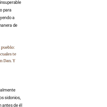
 insuperable
ño para
 yendo a
 manera de
l pueblo:
 cuales te
en Dan. Y
cialmente
os sidonios,
n antes de él