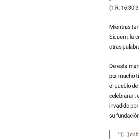
(1 R. 16:30-3
Mientras tan
Siquem, la c
otras palabra
De esta mane
por mucho t
el pueblo de
celebraran, e
invadido po
su fundación 
“[…] subi