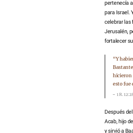
pertenecía a
para Israel. 
celebrar las
Jerusalén, 
fortalecer su
“Y habien
Bastante 
hicieron 
esto fue
1 R. 12:
Después del 
Acab, hijo d
y sirvió a Ba