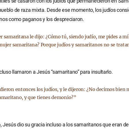
tiles se casaron con los judíos que permanecieron en Sama
ueblo de raza mixta. Desde ese momento, los judíos consi
anos como paganos y los despreciaron.
r samaritana le dijo: ¿Cómo tú, siendo judío, me pides a mí
mujer samaritana? Porque judíos y samaritanos no se tratan
ncluso llamaron a Jesús “samaritano” para insultarlo.
ieron entonces los judíos, y le dijeron: ¿No decimos bien 
samaritano, y que tienes demonio?”
 Jesús dio su gracia incluso a los samaritanos que eran d