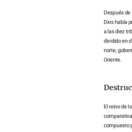
Después de l
Dios había p
a las diez tri
dividido en 
norte, gobe
Oriente.
Destruc
El reino de I
comparativa
compuesto po