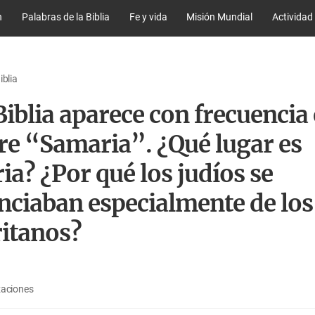
n
Palabras de la Biblia
Fe y vida
Misión Mundial
Actividad
iblia
Biblia aparece con frecuencia 
e “Samaria”. ¿Qué lugar es
a? ¿Por qué los judíos se
nciaban especialmente de los
itanos?
zaciones