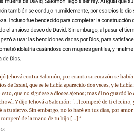
a muerte de David, Salomón llegó a ser rey. Al igual que su
ón también se condujo humildemente, por eso Dios le dio s
eza. Incluso fue bendecido para completar la construcción d
ido el ansioso deseo de David. Sin embargo, al pasar el tie
zó a usar las bendiciones dadas por Dios, para satisface
cometió idolatría casándose con mujeres gentiles, y finalme
a de Dios.
ojó Jehová contra Salomón, por cuanto su corazón se había
os de Israel, que se le había aparecido dos veces, y le hab
 esto, que no siguiese a dioses ajenos; mas él no guardó lo 
hová. Y dijo Jehová a Salomón: […] romperé de ti el reino, y
 a tu siervo. Sin embargo, no lo haré en tus días, por amor 
o romperé de la mano de tu hijo […]”
-13