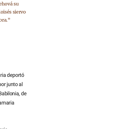
Jehová su
oisés siervo
bra.”
iria deportó
or junto al
Babilonia, de
Samaria