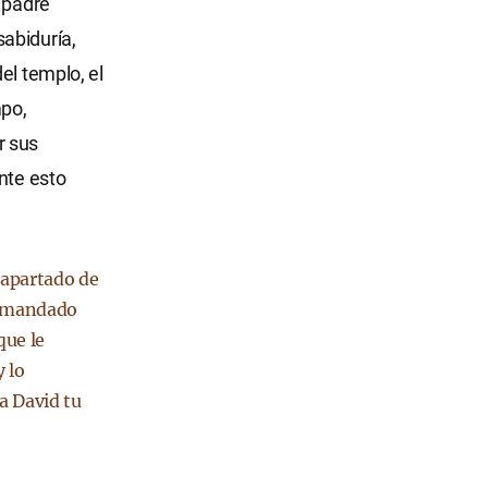
 padre
abiduría,
el templo, el
mpo,
r sus
nte esto
 apartado de
ía mandado
que le
 lo
a David tu