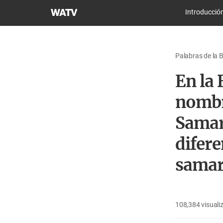
Iglesia
Introducció
de
Dios
Sociedad
Palabras de la B
Misionera
Mundial
En la 
nombr
Samari
difere
samar
108,384
visuali