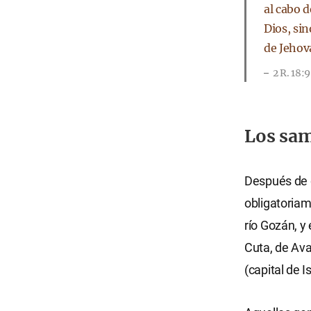
al cabo d
Dios, si
de Jehov
2 R. 18:
Los sam
Después de d
obligatoriam
río Gozán, y
Cuta, de Ava
(capital de Is