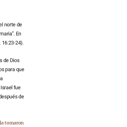
el norte de
amaria”. En
. 16:23-24).
es de Dios
os para que
la
Israel fue
 después de
y la tomaron