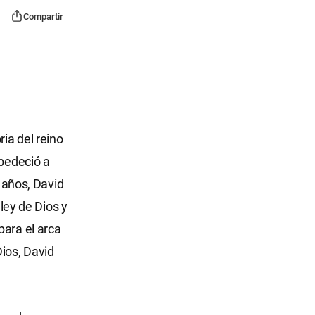
Compartir
ia del reino
obedeció a
a años, David
 ley de Dios y
para el arca
Dios, David