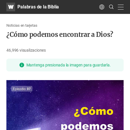
WATV
Search
Palabras de la Biblia
Submit
navig
Language
Noticias en tarjetas
¿Cómo podemos encontrar a Dios?
46,996
visualizaciones
Mantenga presionada la imagen para guardarla.