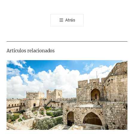
오
톡
Atrás
공
유
하
기
Artículos relacionados