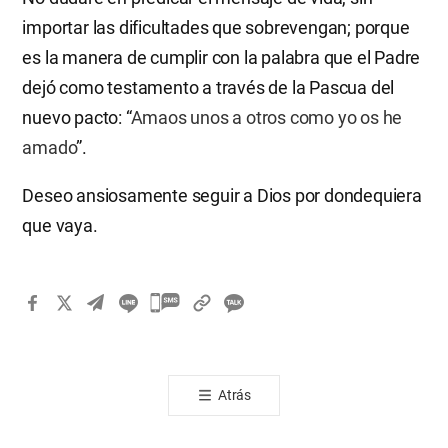
importar las dificultades que sobrevengan; porque
es la manera de cumplir con la palabra que el Padre
dejó como testamento a través de la Pascua del
nuevo pacto: “
Amaos unos a otros como yo os he
amado
”.
Deseo ansiosamente seguir a Dios por dondequiera
que vaya.
카
카
오
톡
Atrás
공
유
하