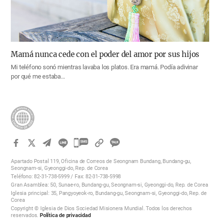
Mamá nunca cede con el poder del amor por sus hijos
Mi teléfono sonó mientras lavaba los platos. Era mamá. Podía adivinar
por qué me estaba…
카
카
Apartado Postal 119, Oficina de Correos de Seongnam Bundang, Bundang-gu,
오
Seongnam-si, Gyeonggi-do, Rep. de Corea
Teléfono: 82-31-738-5999 / Fax: 82-31-738-5998
톡
Gran Asamblea: 50, Sunae-ro, Bundang-gu, Seongnam-si, Gyeonggi-do, Rep. de Corea
공
Iglesia principal: 35, Pangyoyeok-ro, Bundang-gu, Seongnam-si, Gyeonggi-do, Rep. de
Corea
유
Copyright © Iglesia de Dios Sociedad Misionera Mundial. Todos los derechos
하
reservados.
Política de privacidad