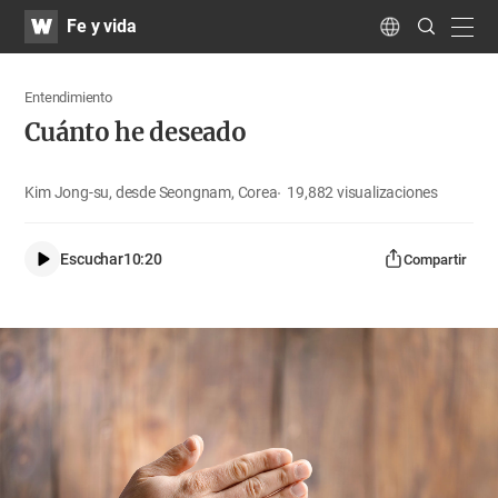
WATV
Search
Fe y vida
Submit
navig
Language
Entendimiento
Cuánto he deseado
Kim Jong-su, desde Seongnam, Corea
19,882
visualizaciones
Escuchar
10:20
Compartir