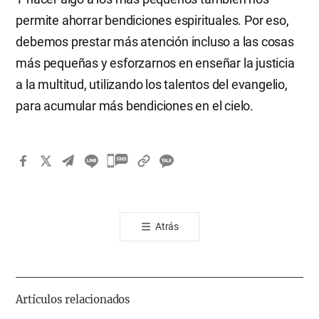
permite ahorrar bendiciones espirituales. Por eso,
debemos prestar más atención incluso a las cosas
más pequeñas y esforzarnos en enseñar la justicia
a la multitud, utilizando los talentos del evangelio,
para acumular más bendiciones en el cielo.
카
카
오
톡
Atrás
공
유
하
기
Artículos relacionados