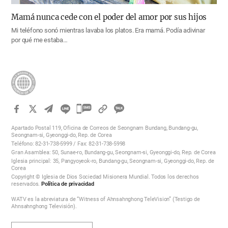
Mamá nunca cede con el poder del amor por sus hijos
Mi teléfono sonó mientras lavaba los platos. Era mamá. Podía adivinar
por qué me estaba…
카
카
Apartado Postal 119, Oficina de Correos de Seongnam Bundang, Bundang-gu,
오
Seongnam-si, Gyeonggi-do, Rep. de Corea
Teléfono: 82-31-738-5999 / Fax: 82-31-738-5998
톡
Gran Asamblea: 50, Sunae-ro, Bundang-gu, Seongnam-si, Gyeonggi-do, Rep. de Corea
공
Iglesia principal: 35, Pangyoyeok-ro, Bundang-gu, Seongnam-si, Gyeonggi-do, Rep. de
Corea
유
Copyright © Iglesia de Dios Sociedad Misionera Mundial. Todos los derechos
하
reservados.
Política de privacidad
기
WATV es la abreviatura de “Witness of Ahnsahnghong TeleVision” (Testigo de
Ahnsahnghong Televisión).