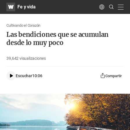
WATV
Search
Fe y vida
Submit
navig
Language
Cultivando el Corazón
Las bendiciones que se acumulan
desde lo muy poco
39,642
visualizaciones
Escuchar
10:06
Compartir