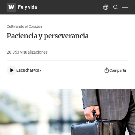
WATV
Search
Fe y vida
Submit
navig
Language
Cultivando el Corazón
Paciencia y perseverancia
28,853
visualizaciones
Escuchar
4:07
Compartir