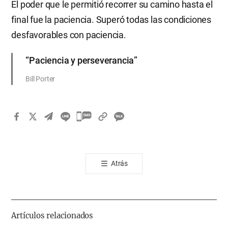
El poder que le permitió recorrer su camino hasta el
final fue la paciencia. Superó todas las condiciones
desfavorables con paciencia.
“Paciencia y perseverancia”
Bill Porter
카
카
오
톡
Atrás
공
유
하
기
Artículos relacionados