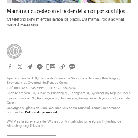
Mamá nunca cede con el poder del amor por sus hijos
Mi teléfono sonó mientras lavaba los platos. Era mamá. Podía adivinar
por qué me estaba…
카
카
Apartado Postal 119, Oficina de Correos de Seongnam Bundang, Bundang-gu,
오
Seongnam-si, Gyeonggi-do, Rep. de Corea
Teléfono: 82-31-738-5999 / Fax: 82-31-738-5998
톡
Gran Asamblea: 50, Sunae-ro, Bundang-gu, Seongnam-si, Gyeonggi-do, Rep. de Corea
공
Iglesia principal: 35, Pangyoyeok-ro, Bundang-gu, Seongnam-si, Gyeonggi-do, Rep. de
Corea
유
Copyright © Iglesia de Dios Sociedad Misionera Mundial. Todos los derechos
하
reservados.
Política de privacidad
기
WATV es la abreviatura de “Witness of Ahnsahnghong TeleVision” (Testigo de
Ahnsahnghong Televisión).