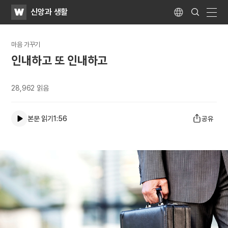
WATV
Search
신앙과 생활
Submit
Language
naviga
마음 가꾸기
인내하고 또 인내하고
28,962
읽음
본문 읽기
1:56
공유