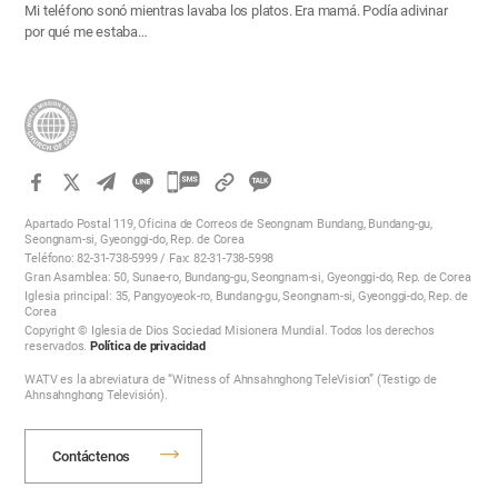
Mi teléfono sonó mientras lavaba los platos. Era mamá. Podía adivinar
por qué me estaba…
카
카
Apartado Postal 119, Oficina de Correos de Seongnam Bundang, Bundang-gu,
오
Seongnam-si, Gyeonggi-do, Rep. de Corea
Teléfono: 82-31-738-5999 / Fax: 82-31-738-5998
톡
Gran Asamblea: 50, Sunae-ro, Bundang-gu, Seongnam-si, Gyeonggi-do, Rep. de Corea
공
Iglesia principal: 35, Pangyoyeok-ro, Bundang-gu, Seongnam-si, Gyeonggi-do, Rep. de
Corea
유
Copyright © Iglesia de Dios Sociedad Misionera Mundial. Todos los derechos
하
reservados.
Política de privacidad
기
WATV es la abreviatura de “Witness of Ahnsahnghong TeleVision” (Testigo de
Ahnsahnghong Televisión).
Contáctenos