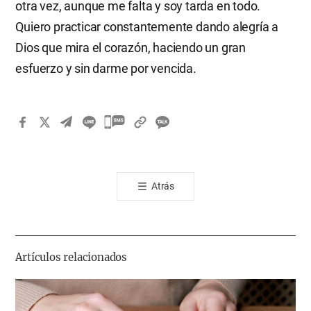
otra vez, aunque me falta y soy tarda en todo.
Quiero practicar constantemente dando alegría a
Dios que mira el corazón, haciendo un gran
esfuerzo y sin darme por vencida.
카
카
오
톡
Atrás
공
유
하
기
Artículos relacionados