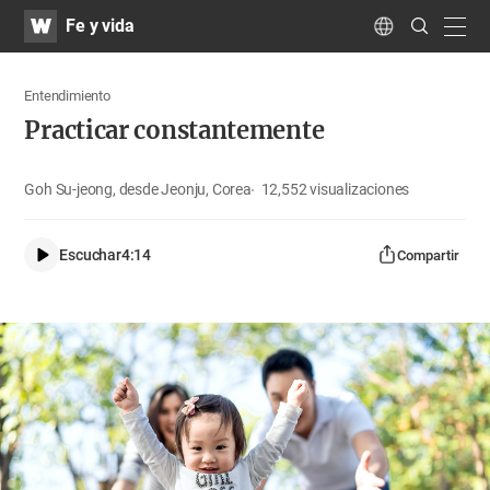
WATV
Search
Fe y vida
Submit
navig
Language
Entendimiento
Practicar constantemente
Goh Su-jeong, desde Jeonju, Corea
12,552
visualizaciones
Escuchar
4:14
Compartir