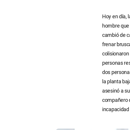
Hoy en día, 
hombre que 
cambió de ca
frenar brusc
colisionaron
personas res
dos personas
la planta baj
asesinó a su
compañero de
incapacidad 