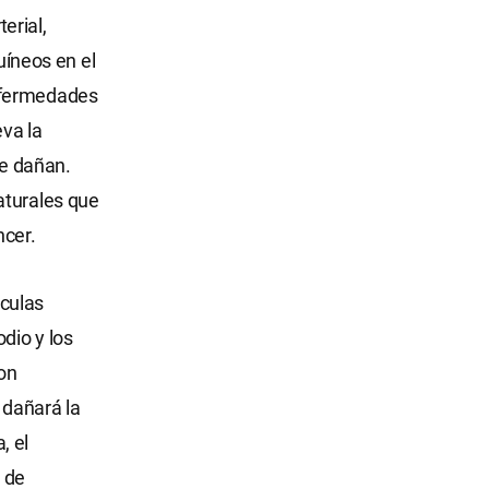
erial,
uíneos en el
enfermedades
eva la
se dañan.
aturales que
ncer.
éculas
dio y los
on
 dañará la
, el
 de