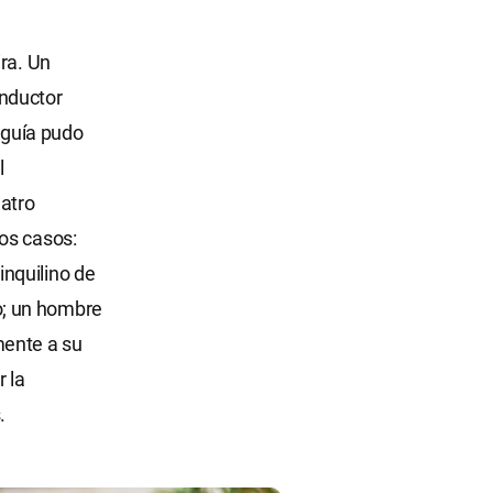
ra. Un
onductor
eguía pudo
l
uatro
os casos:
nquilino de
go; un hombre
mente a su
 la
.