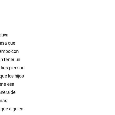
ativa
casa que
tiempo con
en tener un
adres piensan
que los hijos
iene esa
anera de
 más
 que alguien