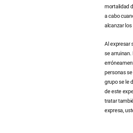
mortalidad d
a cabo cuand
alcanzar los
Al expresar 
se arruinan.
erróneamente
personas se 
grupo se le 
de este expe
tratar tambi
expresa, us