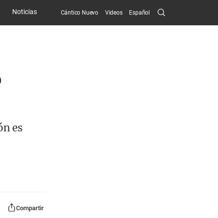
Search
Noticias
Cántico Nuevo
Videos
Español
Submit
o
ón es
Compartir