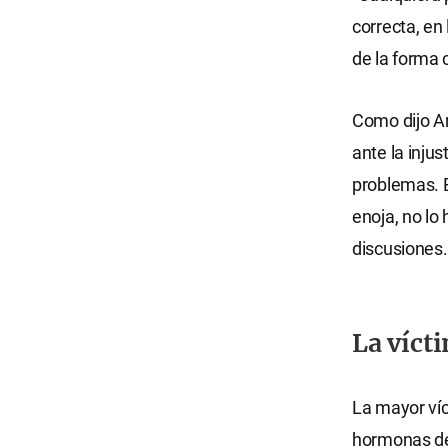
correcta, en
de la forma 
Como dijo Ar
ante la inju
problemas. E
enoja, no lo
discusiones.
La víct
La mayor víc
hormonas del