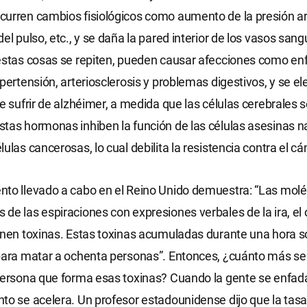
urren cambios fisiológicos como aumento de la presión art
el pulso, etc., y se daña la pared interior de los vasos sang
 estas cosas se repiten, pueden causar afecciones como 
pertensión, arteriosclerosis y problemas digestivos, y se el
de sufrir de alzhéimer, a medida que las células cerebrales 
tas hormonas inhiben la función de las células asesinas n
ulas cancerosas, lo cual debilita la resistencia contra el cá
nto llevado a cabo en el Reino Unido demuestra: “Las mol
de las espiraciones con expresiones verbales de la ira, el o
enen toxinas. Estas toxinas acumuladas durante una hora s
para matar a ochenta personas”. Entonces, ¿cuánto más se
persona que forma esas toxinas? Cuando la gente se enfada
to se acelera. Un profesor estadounidense dijo que la tasa