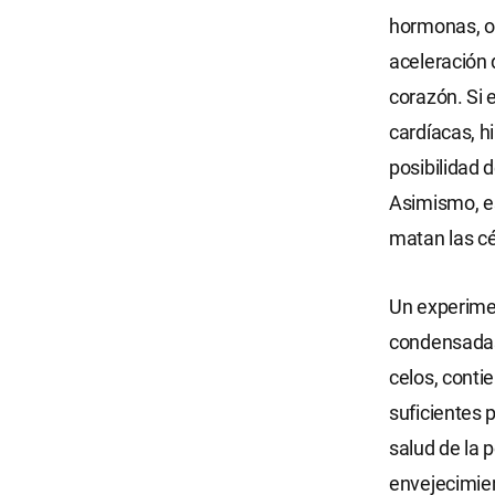
hormonas, oc
aceleración d
corazón. Si
cardíacas, hi
posibilidad 
Asimismo, es
matan las cél
Un experime
condensadas 
celos, conti
suficientes 
salud de la 
envejecimien