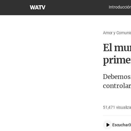
Iglesia
Introducció
de
Dios
Sociedad
Amor y Comunica
Misionera
Mundial
El mun
prime
Debemos e
controlar 
51,471
visualiz
Escuchar
3