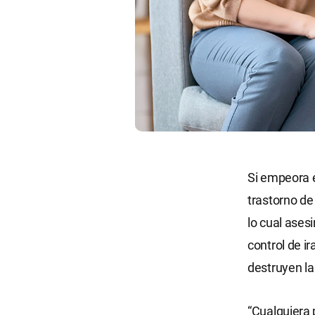
Si empeora e
trastorno de
lo cual ases
control de i
destruyen la
“Cualquiera 