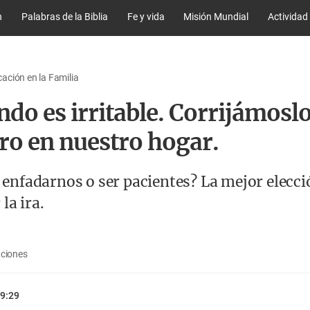
n
Palabras de la Biblia
Fe y vida
Misión Mundial
Actividad
ción en la Familia
do es irritable. Corrijámosl
ro en nuestro hogar.
nfadarnos o ser pacientes? La mejor elecci
la ira.
aciones
9:29