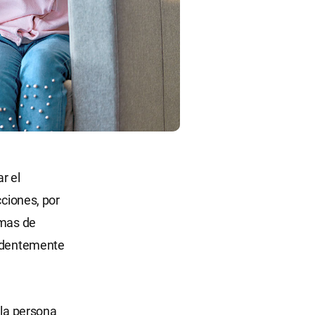
r el
cciones, por
emas de
rudentemente
 la persona