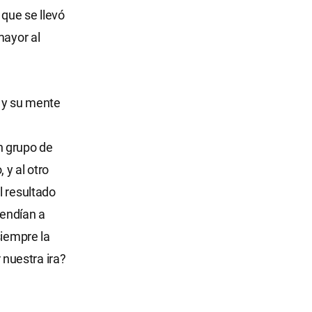
 que se llevó
mayor al
o y su mente
n grupo de
 y al otro
l resultado
tendían a
siempre la
nuestra ira?