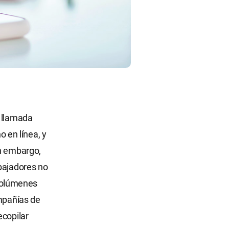
e llamada
o en línea, y
in embargo,
abajadores no
volúmenes
ompañías de
ecopilar