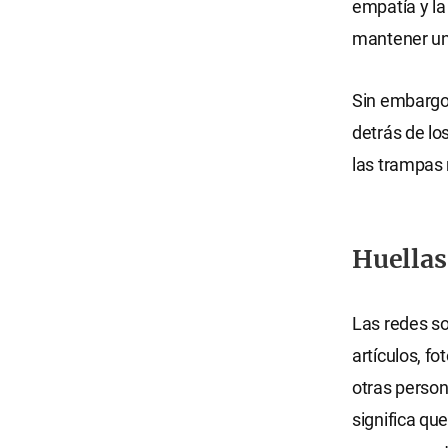
empatía y la
mantener una
Sin embargo
detrás de lo
las trampas 
Huellas
Las redes so
artículos, f
otras person
significa qu