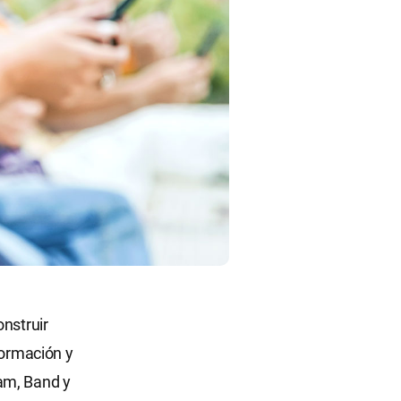
nstruir
formación y
am, Band y