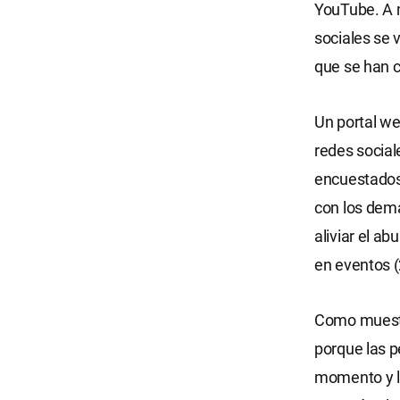
YouTube. A m
sociales se 
que se han c
Un portal we
redes sociale
encuestados 
con los demá
aliviar el ab
en eventos (
Como muestra
porque las p
momento y lu