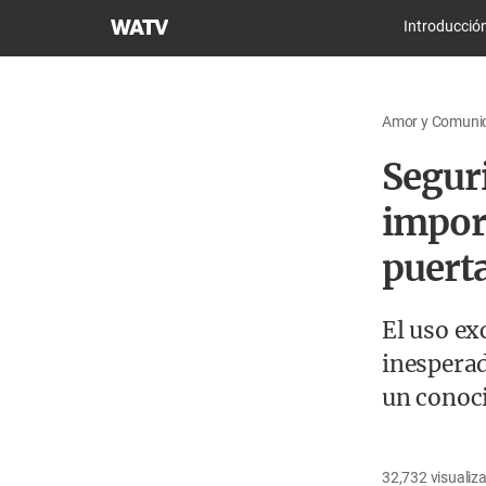
Iglesia
Introducció
de
Dios
Sociedad
Amor y Comunica
Misionera
Mundial
Seguri
import
puert
El uso ex
inespera
un conoci
32,732
visualiz