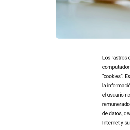
Los rastros 
computadoras
“cookies”. Es
la informaci
el usuario n
remunerados
de datos, de
Internet y s