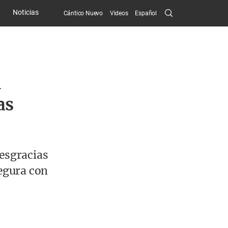
Search
Noticias
Cántico Nuevo
Videos
Español
Submit
n
as
desgracias
egura con