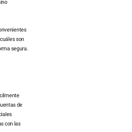
sino
convenientes
 cuáles son
forma segura.
ácilmente
 cuentas de
ciales
as con las