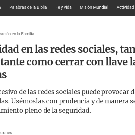
n
Palabras de la Biblia
Fe y vida
Misión Mundial
Actividad
ción en la Familia
dad en las redes sociales, ta
ante como cerrar con llave l
as
cesivo de las redes sociales puede provocar 
das. Usémoslas con prudencia y de manera s
miento pleno de la seguridad.
aciones