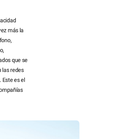
vacidad
vez más la
fono,
o,
vados que se
n las redes
. Este es el
 compañías