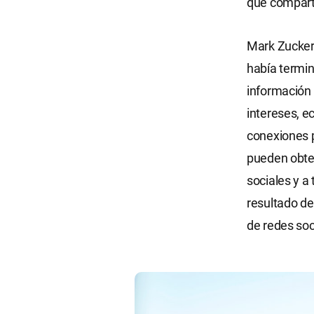
que comparte
Mark Zuckerb
había termin
información 
intereses, e
conexiones p
pueden obten
sociales y a 
resultado de
de redes soc