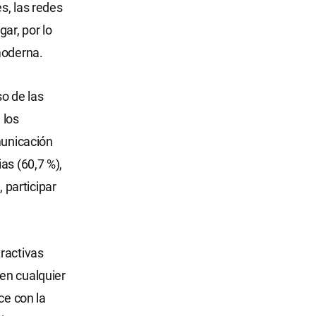
s, las redes
ar, por lo
moderna.
o de las
 los
municación
as (60,7 %),
, participar
ractivas
en cualquier
ce con la