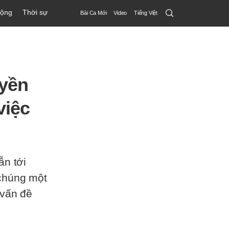
Search
động
Thời sự
Bài Ca Mới
Video
Tiếng Việt
Submit
uyền
việc
ẫn tới
chúng một
 vấn đề