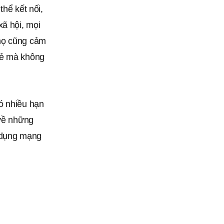
thể kết nối,
xã hội, mọi
 họ cũng cảm
sẻ mà không
ó nhiều hạn
 về những
ử dụng mạng