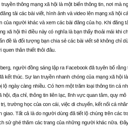
truyền thông mạng xã hội là một biển thông tin, nơi mà n
đăng tải các bài viết, hình ảnh và video lên mạng xã hội c
n của người khác và xem các bài đăng của họ. Khi đăng tả
g xã hội thì điều này có nghĩa là bạn thấy thoải mái khi c
ấn đề là đối tượng bạn chia sẻ các bài viết sẽ không chỉ d
quen thân thiết thôi đâu.
berg, người đồng sáng lập ra Facebook đã tuyên bố rằng t
đã kết thúc. Sự lan truyền nhanh chóng của mạng xã hội l
bị lộ ngày càng nhiều. Có hơn một trăm loại thông tin cá n
 hội, địa chỉ, thông tin liên lạc, lĩnh vực quan tâm, quy mô
 trị, trường học của con cái, việc di chuyển, kết nối cá nhân
n giao. Tất cả là do người dùng đã tiết lộ chúng trên các 
lịch sử ghé thăm các trang của những người khác nữa. Đây