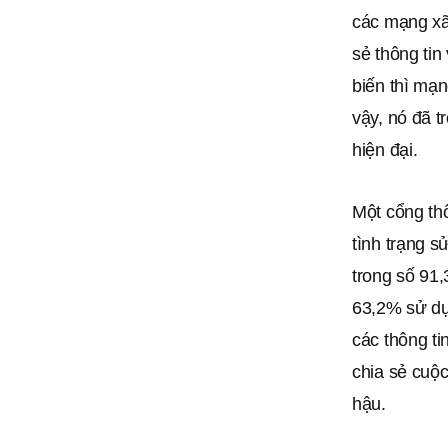
các mạng xã 
sẻ thông tin
biến thì mạn
vậy, nó đã t
hiện đại.
Một cổng thô
tình trạng s
trong số 91
63,2% sử dụ
các thông ti
chia sẻ cuộc
hậu.