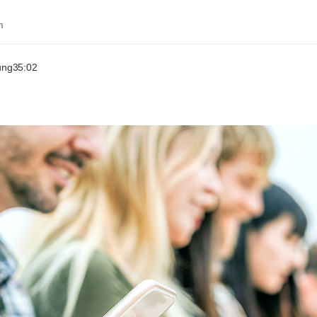
m
ung
35:02