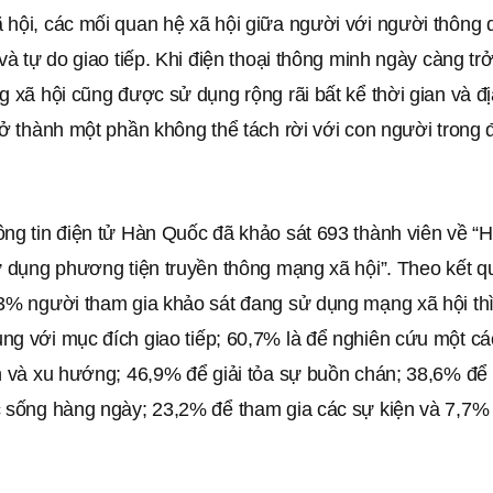
hội, các mối quan hệ xã hội giữa người với người thông q
 và tự do giao tiếp. Khi điện thoại thông minh ngày càng tr
g xã hội cũng được sử dụng rộng rãi bất kể thời gian và đ
rở thành một phần không thể tách rời với con người trong 
ng tin điện tử Hàn Quốc đã khảo sát 693 thành viên về “H
ử dụng phương tiện truyền thông mạng xã hội”. Theo kết q
,3% người tham gia khảo sát đang sử dụng mạng xã hội th
ng với mục đích giao tiếp; 60,7% là để nghiên cứu một c
n và xu hướng; 46,9% để giải tỏa sự buồn chán; 38,6% để l
 sống hàng ngày; 23,2% để tham gia các sự kiện và 7,7% là 