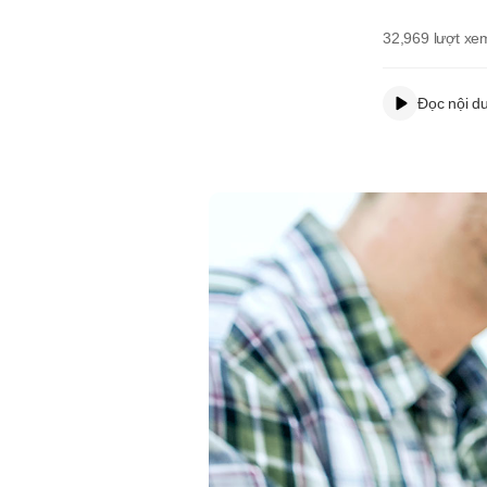
32,969
lượt xe
Đọc nội d