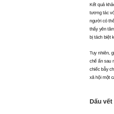
Kết quả khảo
tương tác vớ
người có th
thấy yên tâ
bị tách biệt 
Tuy nhiên, 
chế ẩn sau n
chiếc bẫy c
xã hội một c
Dấu vết 