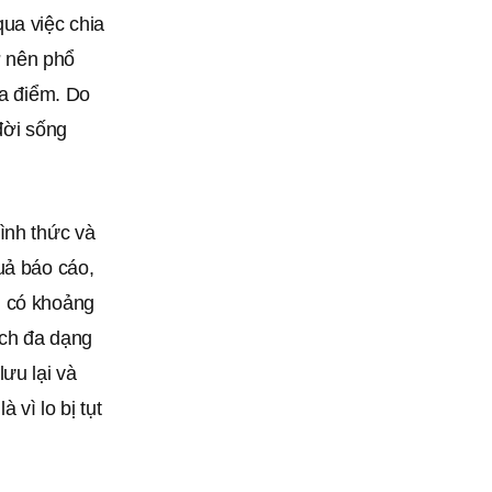
ua việc chia
ở nên phổ
ịa điểm. Do
đời sống
ình thức và
uả báo cáo,
ì có khoảng
ách đa dạng
ưu lại và
vì lo bị tụt