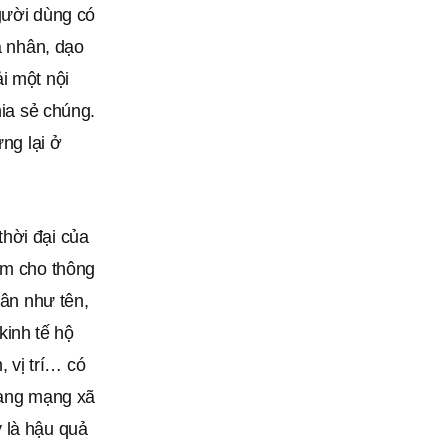
gười dùng có
á nhân, dạo
i một nội
hia sẻ chúng.
ừng lại ở
hời đại của
àm cho thông
hân như tên,
 kinh tế hộ
, vị trí… có
trang mạng xã
 là hậu quả