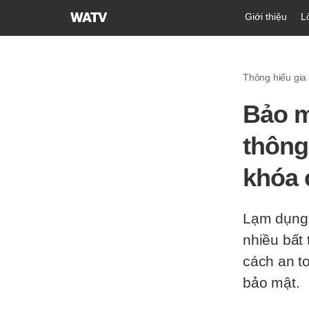
Hội
Giới thiệu
L
Thánh
của
Đức
Thông hiểu gia
Chúa
Trời
Bảo m
Hiệp
Hội
thông
Truyền
Giáo
khóa 
Tin
Lành
Thế
Lạm dụng 
Giới
nhiều bất
cách an t
bảo mật.