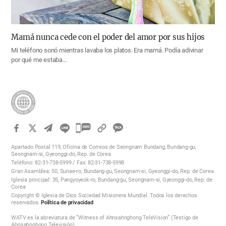
Mamá nunca cede con el poder del amor por sus hijos
Mi teléfono sonó mientras lavaba los platos. Era mamá. Podía adivinar
por qué me estaba…
카
카
Apartado Postal 119, Oficina de Correos de Seongnam Bundang, Bundang-gu,
오
Seongnam-si, Gyeonggi-do, Rep. de Corea
Teléfono: 82-31-738-5999 / Fax: 82-31-738-5998
톡
Gran Asamblea: 50, Sunae-ro, Bundang-gu, Seongnam-si, Gyeonggi-do, Rep. de Corea
공
Iglesia principal: 35, Pangyoyeok-ro, Bundang-gu, Seongnam-si, Gyeonggi-do, Rep. de
Corea
유
Copyright © Iglesia de Dios Sociedad Misionera Mundial. Todos los derechos
하
reservados.
Política de privacidad
기
WATV es la abreviatura de “Witness of Ahnsahnghong TeleVision” (Testigo de
Ahnsahnghong Televisión).