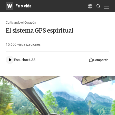
WATV
Search
Fe y vida
Submit
navig
Language
Cultivando el Corazón
El sistema GPS espiritual
15,600
visualizaciones
Escuchar
4:38
Compartir