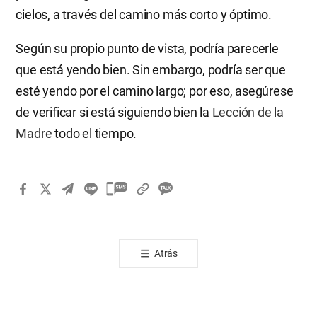
cielos, a través del camino más corto y óptimo.
Según su propio punto de vista, podría parecerle
que está yendo bien. Sin embargo, podría ser que
esté yendo por el camino largo; por eso, asegúrese
de verificar si está siguiendo bien la
Lección de la
Madre
todo el tiempo.
카
카
오
톡
Atrás
공
유
하
기