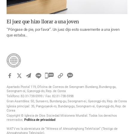
El juez que hizo llorar a una joven
“Póngase de pie, por favor”. Un juez dijo esto suavemente a una joven
que estaba…
카
카
Apartado Postal 119, Oficina de Correos de Seongnam Bundang, Bundang-gu,
오
Seongnam-si, Gyeonggi-do, Rep. de Corea
Teléfono: 82-31-738-5999 / Fax: 82-31-738-5998
톡
Gran Asamblea: 50, Sunae-ro, Bundang-gu, Seongnam-si, Gyeonggi-do, Rep. de Corea
공
Iglesia principal: 35, Pangyoyeok-ro, Bundang-gu, Seongnam-si, Gyeonggi-do, Rep. de
Corea
유
Copyright © Iglesia de Dios Sociedad Misionera Mundial. Todos los derechos
하
reservados.
Política de privacidad
기
WATV es la abreviatura de “Witness of Ahnsahnghong TeleVision” (Testigo de
Ahnsahnghong Televisión).