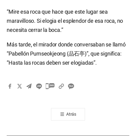
“Mire esa roca que hace que este lugar sea
maravilloso. Si elogia el esplendor de esa roca, no
necesita cerrar la boca.”
Más tarde, el mirador donde conversaban se llamó
“Pabellón Pumseokjeong (品石亭)”, que significa:
“Hasta las rocas deben ser elogiadas”.
카
카
오
톡
Atrás
공
유
하