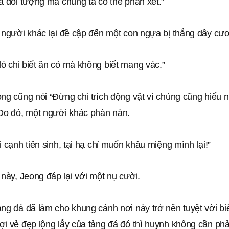
à đối tượng mà chúng ta có thể phán xét.”
, người khác lại đề cập đến một con ngựa bị thắng dây cư
ó chỉ biết ăn cỏ mà không biết mang vác.”
ng cũng nói “Đừng chỉ trích động vật vì chúng cũng hiểu 
 Do đó, một người khác phàn nàn.
i cạnh tiên sinh, tại hạ chỉ muốn khâu miệng mình lại!”
 này, Jeong đáp lại với một nụ cười.
ng đá đã làm cho khung cảnh nơi này trở nên tuyệt vời bi
ợi vẻ đẹp lộng lẫy của tảng đá đó thì huynh không cần ph