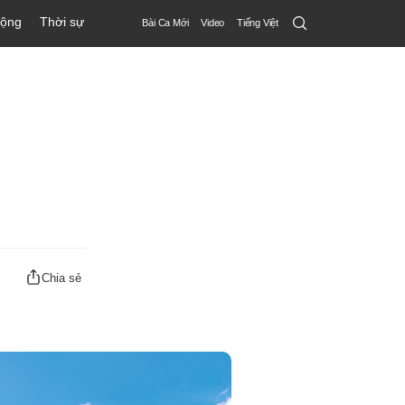
Search
động
Thời sự
Bài Ca Mới
Video
Tiếng Việt
Submit
Chia sẻ