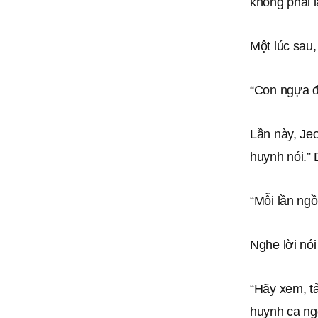
không phải l
Một lúc sau
“Con ngựa đ
Lần này, Jeo
huynh nói.”
“Mỗi lần ngồ
Nghe lời nói
“Hãy xem, tả
huynh ca ng