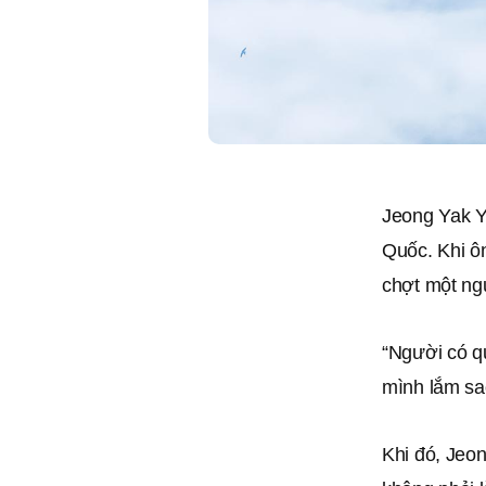
Jeong Yak Yo
Quốc. Khi ôn
chợt một ngư
“Người có q
mình lắm sa
Khi đó, Jeon