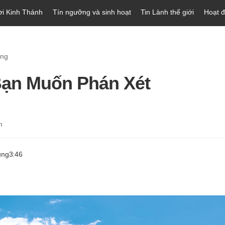
ời Kinh Thánh
Tín ngưỡng và sinh hoạt
Tin Lành thế giới
Hoạt 
òng
ạn Muốn Phán Xét
m
ung
3:46