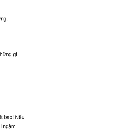
ơng.
những gì
ết bao! Nếu
ải ngậm