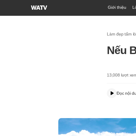
Hội
Giới thiệu
L
Thánh
của
Đức
Làm đẹp tấm l
Chúa
Trời
Nếu B
Hiệp
Hội
Truyền
Giáo
13,008
lượt xe
Tin
Lành
Đọc nội d
Thế
Giới