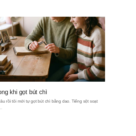
ong khi gọt bút chì
lâu rồi tôi mới tự gọt bút chì bằng dao. Tiếng sột soạt
i…