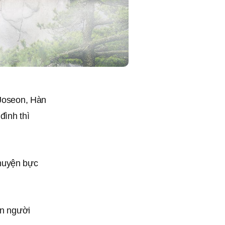
 Joseon, Hàn
đình thì
chuyện bực
on người