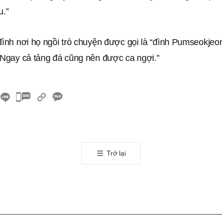
u.”
 đình nơi họ ngồi trò chuyện được gọi là “đình Pumseokj
 “Ngay cả tảng đá cũng nên được ca ngợi.”
카
카
오
톡
공
Trở lại
유
하
기