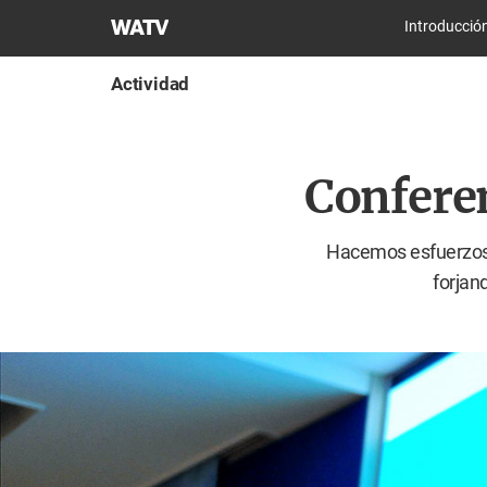
Iglesia
Introducció
de
Dios
Actividad
Sociedad
Misionera
Mundial
Conferen
Hacemos esfuerzos p
forjan