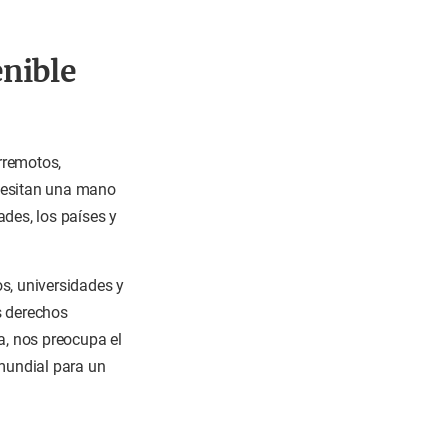
enible
erremotos,
ecesitan una mano
des, los países y
s, universidades y
s derechos
, nos preocupa el
mundial para un