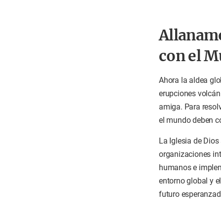
Allanamo
con el 
Ahora la aldea glo
erupciones volcán
amiga. Para resolv
el mundo deben co
La Iglesia de Dios
organizaciones in
humanos e impleme
entorno global y 
futuro esperanzado