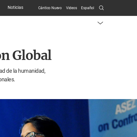
Search
Noticias
Cántico Nuevo
Videos
Español
Submit
menu
toggle
button
ón Global
dad de la humanidad,
onales.