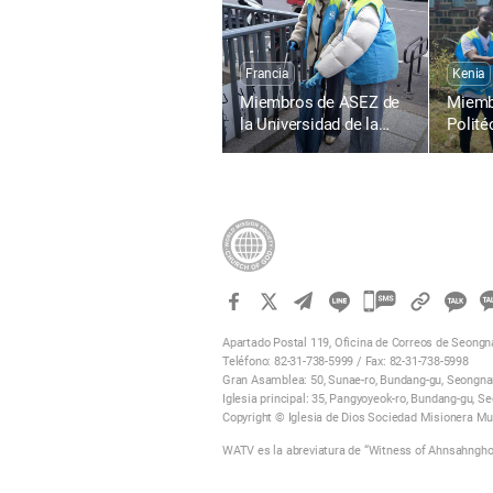
Amor de la Pascua en
Amor 
Todo el Mundo
Todo 
Francia
Kenia
Miembros de ASEZ de
Miemb
la Universidad de la
Polité
Sorbona, Francia,
de Kis
limpian el bulevar Saint-
limpia
Michel
Busia
카
카
오
Apartado Postal 119, Oficina de Correos de Seong
Teléfono: 82-31-738-5999 / Fax: 82-31-738-5998
톡
Gran Asamblea: 50, Sunae-ro, Bundang-gu, Seongnam
공
Iglesia principal: 35, Pangyoyeok-ro, Bundang-gu, S
유
Copyright © Iglesia de Dios Sociedad Misionera Mu
하
기
WATV es la abreviatura de “Witness of Ahnsahnghon