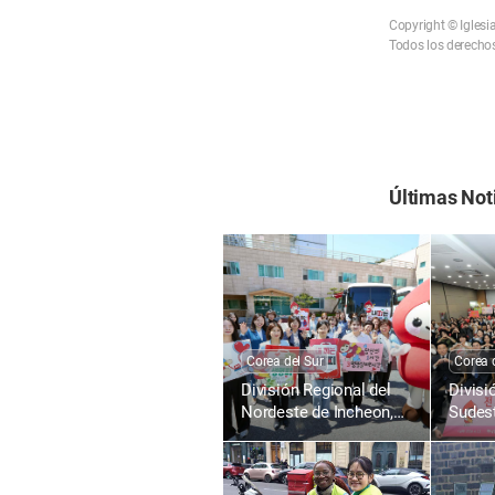
Copyright © Iglesi
Todos los derechos
Últimas Not
Corea del Sur
Corea 
División Regional del
Divisi
Nordeste de Incheon,
Sudest
Corea: 1895.ª Campaña
Corea
de Donación de Sangre
de Do
para la Vida con el
para l