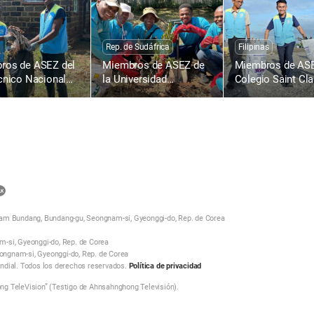
de la Pascua en
para la Vida con el
el Mundo
Amor de la Pascua en
Todo el Mundo
Rep. de Sudáfrica
Filipinas
ros de ASEZ del
Miembros de ASEZ de
Miembros de ASE
cnico Nacional
la Universidad
Colegio Saint Cla
umu, Kenia,
Tecnológica de
Caloocan, Filipina
n la carretera
Tshwane, Rep. de
recogen desecho
Sudáfrica, plantan
plásticos en la p
árboles
Baseco
카
카
nam Bundang, Bundang-gu, Seongnam-si, Gyeonggi-do, Rep. de Corea
오
톡
-si, Gyeonggi-do, Rep. de Corea
eongnam-si, Gyeonggi-do, Rep. de Corea
공
ndial. Todos los derechos reservados.
Política de privacidad
유
g TeleVision” (Testigo de Ahnsahnghong Televisión).
하
기