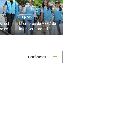
mediante la limpieza de
calles
Filipinas
Z del
Miembros de ASEZ de
re de
la Universidad del
s,
Sureste de Filipinas
s
recogen desechos
laya de
plásticos en el área
costera de Tabok
Contáctenos