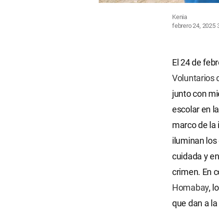
Kenia
febrero 24, 2025
El 24 de feb
Voluntarios d
junto con m
escolar en l
marco de la 
iluminan los
cuidada y en
crimen. En c
Homabay
, 
que dan a la