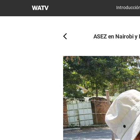
Iglesia
Introducció
de
Atrás
Dios
Sociedad
ASEZ en Nairobi y 
Misionera
Mundial