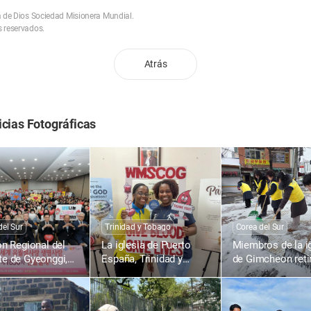
a de Dios Sociedad Misionera Mundial.
 reservados.
Atrás
icias Fotográficas
del Sur
Trinidad y Tobago
Corea del Sur
ón Regional del
La iglesia de Puerto
Miembros de la i
e de Gyeonggi,
España, Trinidad y
de Gimcheon retir
: 1836.ª Campaña
Tobago, realiza la
nieve en la calle
nación de Sangre
1804.ª Campaña de
Gimcheon-ro, Na
a Vida con el
Donación de Sangre
dong