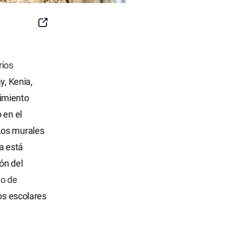
SNS
Button
rios
y, Kenia,
cimiento
 en el
 Los murales
a está
ón del
o de
ios escolares