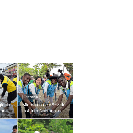
Tanzania
glesia
Miembros de ASEZ del
an la
Instituto Nacional de
Transporte de Tanzania
msan-
contribuyen a un
entorno local limpio