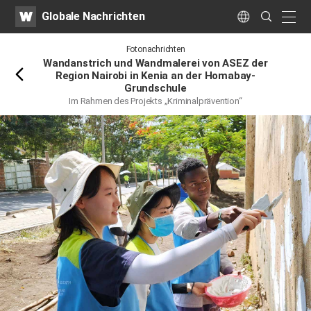
WATV
Search
Globale Nachrichten
Submit
naviga
Language
Rückwärts
Fotonachrichten
Wandanstrich und Wandmalerei von ASEZ der
Region Nairobi in Kenia an der Homabay-
Grundschule
Im Rahmen des Projekts „Kriminalprävention“