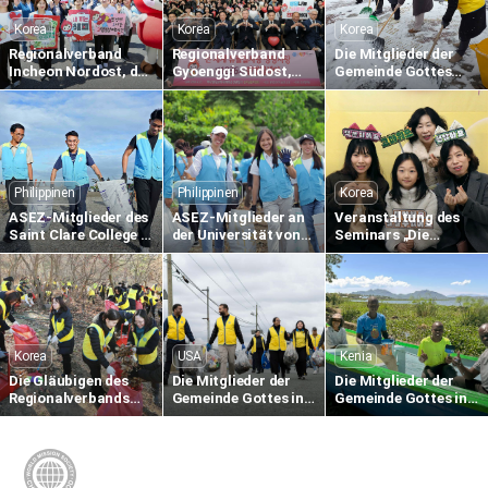
Korea
Korea
Korea
Regionalverband
Regionalverband
Die Mitglieder der
Incheon Nordost, der
Gyoenggi Südost,
Gemeinde Gottes
1.895. weltweite
der 1.836. weltweite
räumen Schnee
Blutspende-
Blutspende-
entlang der Straße
Staffellauf aus
Staffellauf aus
Gimcheon in
Passaliebe zum
Passaliebe zum
Namsan-dong
Leben
Leben
Philippinen
Philippinen
Korea
ASEZ-Mitglieder des
ASEZ-Mitglieder an
Veranstaltung des
Saint Clare College in
der Universität von
Seminars „Die
Caloocan auf den
Südost-Philippinen
Sprache der Liebe
Philippinen sammeln
säubern das
einer Mutter“ in der
Plastikmüll am
Küstengebiet von
Gemeinde in Gumi
Strand
Tabok
Korea
USA
Kenia
Die Gläubigen des
Die Mitglieder der
Die Mitglieder der
Regionalverbands
Gemeinde Gottes in
Gemeinde Gottes in
Gangnam Süd führen
Bogota, New Jersey,
Nairobi (Kenia)
das Einsammeln von
USA, sammeln
unterstützen lokale
heruntergefallenen
Plastikmüll entlang
Fischer mit
Blättern und
des Hackensack
Fischereiausrüstung
Waldreinigungsarbeiten
River