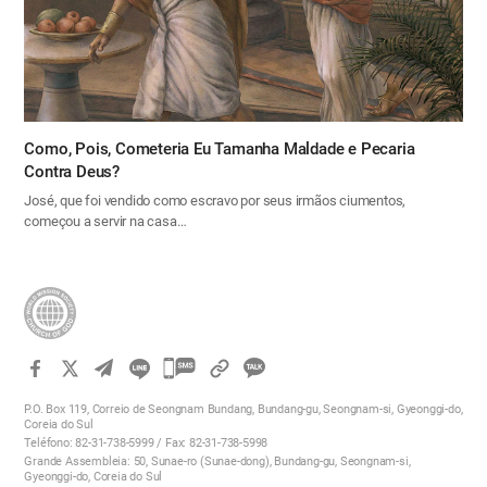
Como, Pois, Cometeria Eu Tamanha Maldade e Pecaria
Contra Deus?
José, que foi vendido como escravo por seus irmãos ciumentos,
começou a servir na casa…
카
카
P.O. Box 119, Correio de Seongnam Bundang, Bundang-gu, Seongnam-si, Gyeonggi-do,
오
Coreia do Sul
Teléfono: 82-31-738-5999 / Fax: 82-31-738-5998
톡
Grande Assembleia: 50, Sunae-ro (Sunae-dong), Bundang-gu, Seongnam-si,
공
Gyeonggi-do, Coreia do Sul