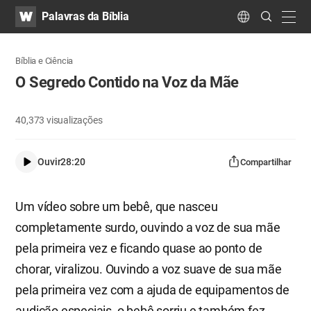
WATV
Search
Palavras da Bíblia
Submit
navig
Language
Bíblia e Ciência
O Segredo Contido na Voz da Mãe
40,373
visualizações
Ouvir
28:20
Compartilhar
Um vídeo sobre um bebê, que nasceu
completamente surdo, ouvindo a voz de sua mãe
pela primeira vez e ficando quase ao ponto de
chorar, viralizou. Ouvindo a voz suave de sua mãe
pela primeira vez com a ajuda de equipamentos de
audição especiais, o bebê sorriu e também fez