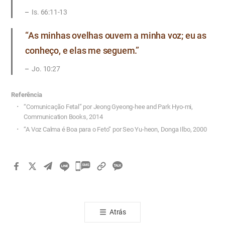
Is. 66:11-13
“As minhas ovelhas ouvem a minha voz; eu as
conheço, e elas me seguem.”
Jo. 10:27
Referência
“Comunicação Fetal” por Jeong Gyeong-hee and Park Hyo-mi,
Communication Books, 2014
“A Voz Calma é Boa para o Feto” por Seo Yu-heon, Donga Ilbo, 2000
카
카
오
톡
Atrás
공