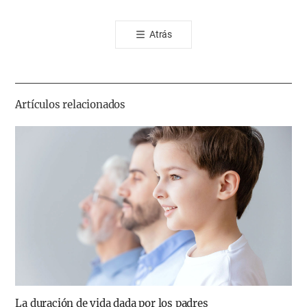
오
톡
Atrás
공
유
하
기
Artículos relacionados
La duración de vida dada por los padres