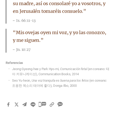
su madre, así os consolaré yo a vosotros, y
en Jerusalén tomaréis consuelo.”
Is. 66:11-13
“Mis ovejas oyen mi voz, y yo las conozco,
y me siguen.”
Jn. 10:27
Referencias
Jeong Gyeong-hee y Park Hyo-mi,
Comunicación fetal
(en coreano: 태
아 커뮤니케이션), Communication Books, 2014
Seo Yu-heon,
Una voz tranquila es buena para los fetos
(en coreano:
조용한 목소리 태아에 좋다), Donga Ilbo, 2000
카
카