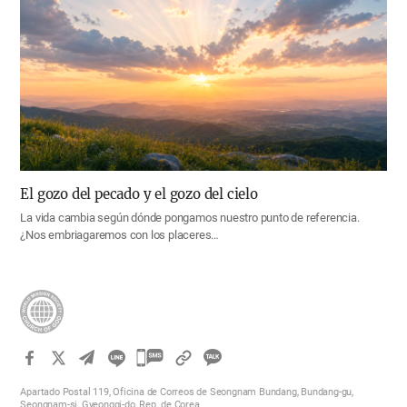
El gozo del pecado y el gozo del cielo
La vida cambia según dónde pongamos nuestro punto de referencia.
¿Nos embriagaremos con los placeres…
카
카
Apartado Postal 119, Oficina de Correos de Seongnam Bundang, Bundang-gu,
오
Seongnam-si, Gyeonggi-do, Rep. de Corea