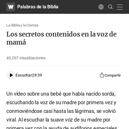
WATV
Search
Palabras de la Biblia
Submit
navig
Language
La Biblia y la Ciencia
Los secretos contenidos en la voz de
mamá
40,267
visualizaciones
Escuchar
29:39
Compartir
Un vídeo sobre una bebé que había nacido sorda,
escuchando la voz de su madre por primera vez y
conmoviéndose casi hasta las lágrimas, se volvió
viral. Al escuchar la suave voz de su madre por
primera vez con la ayuda de audífonos especiales,