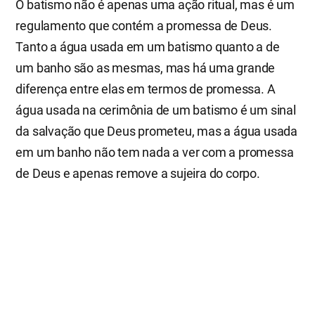
O batismo não é apenas uma ação ritual, mas é um
regulamento que contém a promessa de Deus.
Tanto a água usada em um batismo quanto a de
um banho são as mesmas, mas há uma grande
diferença entre elas em termos de promessa. A
água usada na cerimônia de um batismo é um sinal
da salvação que Deus prometeu, mas a água usada
em um banho não tem nada a ver com a promessa
de Deus e apenas remove a sujeira do corpo.
Suponhamos que os fariseus imitassem o batismo
que Jesus e os discípulos realizaram dois mil anos
atrás. Então, esse batismo teria guiado alguém à
salvação? Não. Seu batismo não teria nenhuma
promessa de Deus; somente o batismo feito tendo
a promessa de Deus pode ser um sinal de salvação