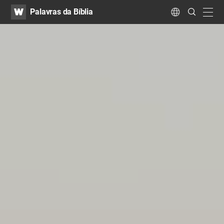
WATV
Search
Palavras da Bíblia
Submit
navig
Language