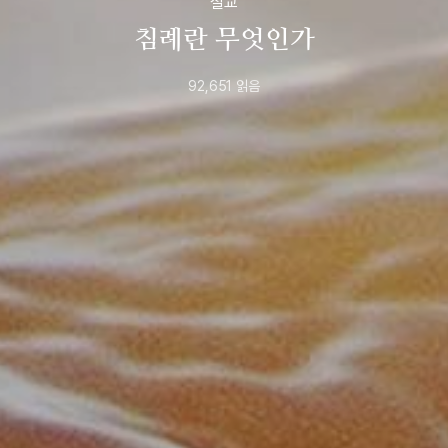
설교
침례란 무엇인가
92,651
읽음
2022년
3월
19일