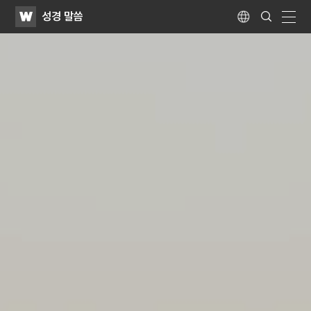
WATV
Search
성경 말씀
Submit
Language
naviga