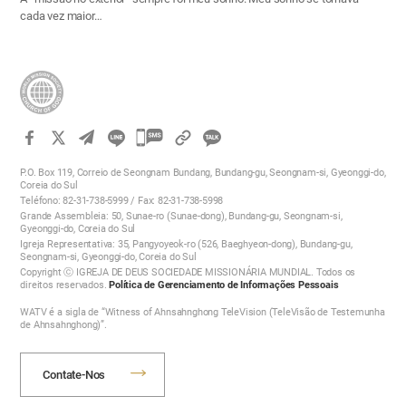
cada vez maior…
카
카
P.O. Box 119, Correio de Seongnam Bundang, Bundang-gu, Seongnam-si, Gyeonggi-do,
오
Coreia do Sul
Teléfono: 82-31-738-5999 / Fax: 82-31-738-5998
톡
Grande Assembleia: 50, Sunae-ro (Sunae-dong), Bundang-gu, Seongnam-si,
공
Gyeonggi-do, Coreia do Sul
Igreja Representativa: 35, Pangyoyeok-ro (526, Baeghyeon-dong), Bundang-gu,
유
Seongnam-si, Gyeonggi-do, Coreia do Sul
하
Copyright ⓒ IGREJA DE DEUS SOCIEDADE MISSIONÁRIA MUNDIAL. Todos os
direitos reservados.
Política de Gerenciamento de Informações Pessoais
기
WATV é a sigla de “Witness of Ahnsahnghong TeleVision (TeleVisão de Testemunha
de Ahnsahnghong)”.
Contate-Nos