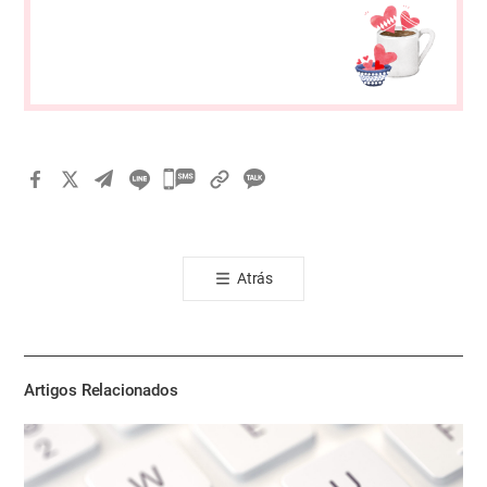
카
카
오
톡
Atrás
공
유
하
기
Artigos Relacionados