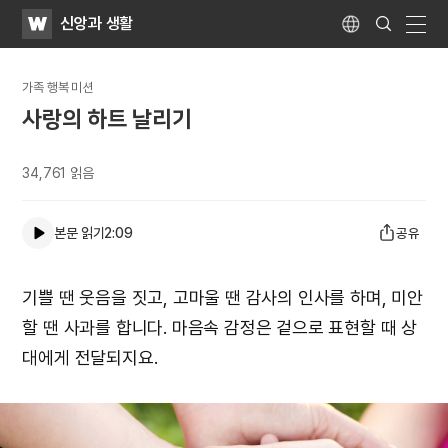
WATV
Search
신앙과 생활
Submit
Language
naviga
가족 행복 미션
사랑의 하트 날리기
34,761
읽음
본문 읽기
2:09
공유
기쁠 땐 웃음을 짓고, 고마울 땐 감사의 인사를 하며, 미안
할 땐 사과를 합니다. 마음속 감정은 겉으로 표현할 때 상
대에게 전달되지요.