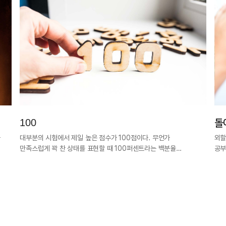
100
돌
과
대부분의 시험에서 제일 높은 점수가 100점이다. 무언가
외할
만족스럽게 꽉 찬 상태를 표현할 때 100퍼센트라는 백분율…
공부