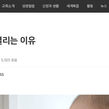
교회소개
성경말씀
신앙과 생활
세계복음
활동
뉴스
열리는 이유
5,025
읽음
:55