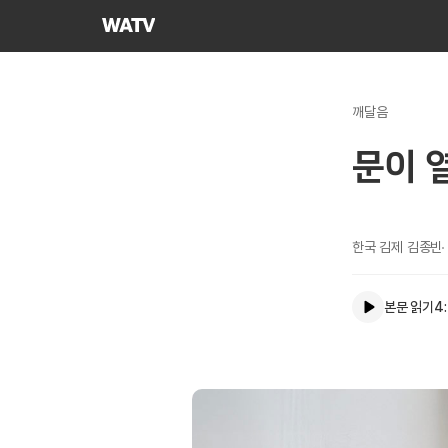
하나님의교회
세계복음선교협회
깨달음
문이 
한국 김제 김종빈
본문 읽기
4