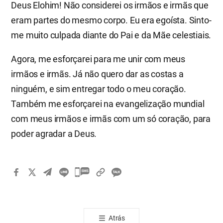
Deus Elohim! Não considerei os irmãos e irmãs que
eram partes do mesmo corpo. Eu era egoísta. Sinto-
me muito culpada diante do Pai e da Mãe celestiais.
Agora, me esforçarei para me unir com meus
irmãos e irmãs. Já não quero dar as costas a
ninguém, e sim entregar todo o meu coração.
Também me esforçarei na evangelização mundial
com meus irmãos e irmãs com um só coração, para
poder agradar a Deus.
카
카
오
톡
Atrás
공