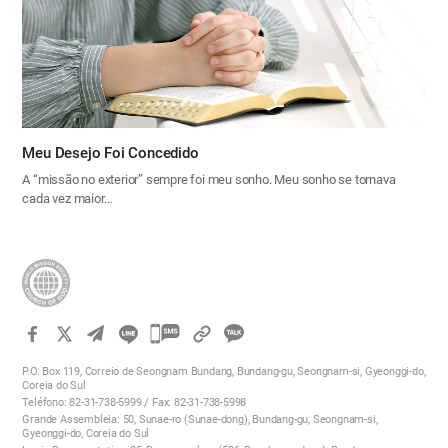
Meu Desejo Foi Concedido
A “missão no exterior” sempre foi meu sonho. Meu sonho se tornava
cada vez maior…
카
카
P.O. Box 119, Correio de Seongnam Bundang, Bundang-gu, Seongnam-si, Gyeonggi-do,
오
Coreia do Sul
Teléfono: 82-31-738-5999 / Fax: 82-31-738-5998
톡
Grande Assembleia: 50, Sunae-ro (Sunae-dong), Bundang-gu, Seongnam-si,
공
Gyeonggi-do, Coreia do Sul