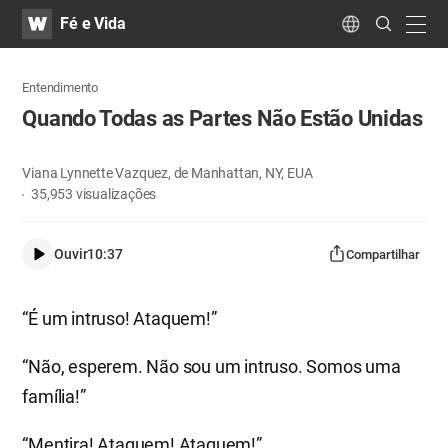
WATV
Search
Fé e Vida
Submit
navig
Language
Entendimento
Quando Todas as Partes Não Estão Unidas
Viana Lynnette Vazquez, de Manhattan, NY, EUA
35,953
visualizações
Ouvir
10:37
Compartilhar
“É um intruso! Ataquem!”
“Não, esperem. Não sou um intruso. Somos uma
família!”
“Mentira! Ataquem! Ataquem!”