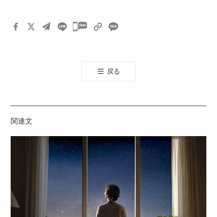
카
카
오
톡
戻る
공
유
하
기
関連文