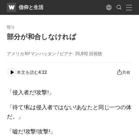
WATV
Search
​信仰と生活
Submit
naviga
Language
悟り
部分が和合しなければ
アメリカ NYマンハッタン / ビアナ
35,892
回視聴
本文を読む
4:22
共有
「侵入者だ!攻撃!」
「待て!私は侵入者ではない!あなたと同じ一つの体
だ。」
「嘘だ!攻撃!攻撃!」