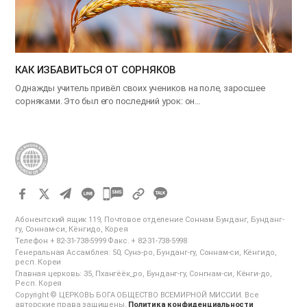
КАК ИЗБАВИТЬСЯ ОТ СОРНЯКОВ
Однажды учитель привёл своих учеников на поле, заросшее
сорняками. Это был его последний урок: он…
카
카
Абонентский ящик 119, Почтовое отделение Соннам Бунданг, Бунданг-
오
гу, Соннам-си, Кёнгидо, Корея
Телефон + 82-31-738-5999 Факс. + 82-31-738-5998
톡
Генеральная Ассамблея: 50, Сунэ-ро, Бунданг-гу, Соннам-си, Кёнгидо,
공
респ. Кореи
Главная церковь: 35, Пхангёёк_ро, Бунданг-гу, Сонгнам-си, Кёнги-до,
유
Респ. Корея
하
Copyright © ЦЕРКОВЬ БОГА ОБЩЕСТВО ВСЕМИРНОЙ МИССИИ. Все
авторские права защищены.
Политика конфиденциальности