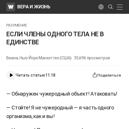
WATV
Search
ВЕРА И ЖИЗНЬ
Submit
naviga
Language
РАЗУМЕНИЕ
ЕСЛИ ЧЛЕНЫ ОДНОГО ТЕЛА НЕ В
ЕДИНСТВЕ
Виана, Нью-Йорк Манхэттен (США)
35,696
просмотров
Читать статью
11:18
Поделиться
— Обнаружен чужеродный объект! Атаковать!
— Стойте! Я не чужеродный — я часть одного
организма, как и вы!