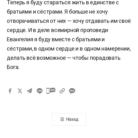
Теперь я буду стараться жить в единстве с
братьями и сёстрами. Я больше не хочу
отворачиваться от них — хочу отдавать им своё
сердце. И в деле всемирной проповеди
Евангелия я буду вместе с братьями и
сёстрами, в одном сердце и в одном намерении,
делать всё возможное — чтобы порадовать
Бога.
카
카
오
톡
Назад
공
유
하