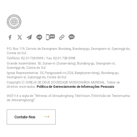
카
카
P.O. Box 119, Correio de Seongnam Bundang, Bundang-gu, Seongnam-si, Gyeonggi-do,
오
Coreia do Sul
Teléfono: 82-31-738-5999 / Fax: 82-31-738-5998
톡
Grande Assembleia: 50, Sunae-ro (Sunae-dong), Bundang-gu, Seongnam-si,
공
Gyeonggi-do, Coreia do Sul
Igreja Representativa: 35, Pangyoyeok-ro (526, Baeghyeon-dong), Bundang-gu,
유
Seongnam-si, Gyeonggi-do, Coreia do Sul
하
Copyright ⓒ IGREJA DE DEUS SOCIEDADE MISSIONÁRIA MUNDIAL. Todos os
direitos reservados.
Política de Gerenciamento de Informações Pessoais
기
WATV é a sigla de “Witness of Ahnsahnghong TeleVision (TeleVisão de Testemunha
de Ahnsahnghong)”.
Contate-Nos