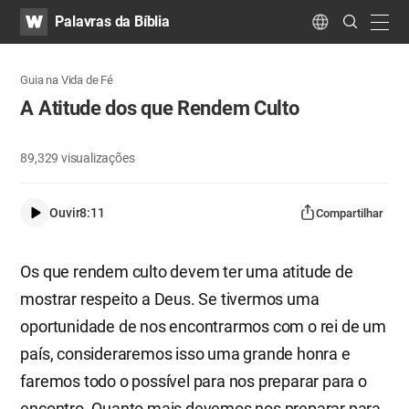
WATV
Search
Palavras da Bíblia
Submit
navig
Language
Guia na Vida de Fé
A Atitude dos que Rendem Culto
89,329
visualizações
Ouvir
8:11
Compartilhar
Os que rendem culto devem ter uma atitude de
mostrar respeito a Deus. Se tivermos uma
oportunidade de nos encontrarmos com o rei de um
país, consideraremos isso uma grande honra e
faremos todo o possível para nos preparar para o
encontro. Quanto mais devemos nos preparar para