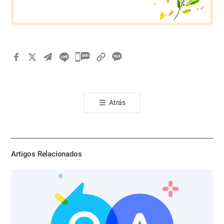
카
카
오
톡
Atrás
공
유
하
기
Artigos Relacionados