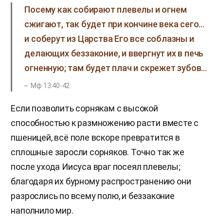
Посему как собирают плевелы и огнем
сжигают, так будет при кончине века сего…
и соберут из Царства Его все соблазны и
делающих беззаконие, и ввергнут их в печь
огненную; там будет плач и скрежет зубов…
Мф 13:40-42
Если позволить сорнякам с высокой
способностью к размножению расти вместе с
пшеницей, всё поле вскоре превратится в
сплошные заросли сорняков. Точно так же
после ухода Иисуса враг посеял плевелы;
благодаря их бурному распространению они
разрослись по всему полю, и беззаконие
наполнило мир.