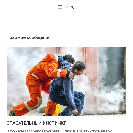
톡
Назад
공
유
하
기
Похожие сообщения
СПАСАТЕЛЬНЫЙ ИНСТИНКТ
В туннеле загорелся грузовик — пламя взметнулось вверх.