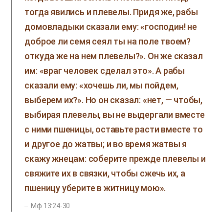
тогда явились и плевелы. Придя же, рабы
домовладыки сказали ему: «господин! не
доброе ли семя сеял ты на поле твоем?
откуда же на нем плевелы?». Он же сказал
им: «враг человек сделал это». А рабы
сказали ему: «хочешь ли, мы пойдем,
выберем их?». Но он сказал: «нет, — чтобы,
выбирая плевелы, вы не выдергали вместе
с ними пшеницы, оставьте расти вместе то
и другое до жатвы; и во время жатвы я
скажу жнецам: соберите прежде плевелы и
свяжите их в связки, чтобы сжечь их, а
пшеницу уберите в житницу мою».
Мф 13:24-30