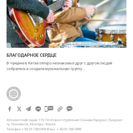
БЛАГОДАРНОЕ СЕРДЦЕ
В Чунцине в Китае пятеро незнакомых друг с другом людей
собрались и создали музыкальную группу.…
카
카
Абонентский ящик 119, Почтовое отделение Соннам Бунданг, Бунданг-
오
гу, Соннам-си, Кёнгидо, Корея
Телефон + 82-31-738-5999 Факс. + 82-31-738-5998
톡