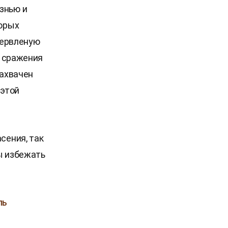
знью и
торых
 червленую
ь сражения
захвачен
 этой
сения, так
ы избежать
ль