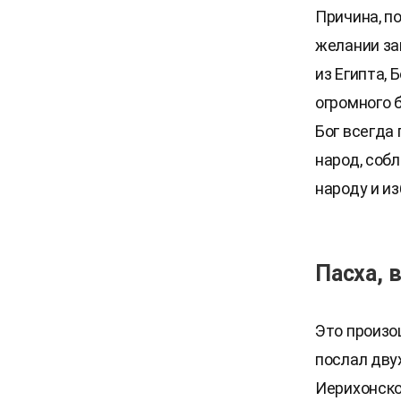
Причина, п
желании за
из Египта,
огромного 
Бог всегда
народ, соб
народу и и
Пасха, 
Это произо
послал дву
Иерихонско