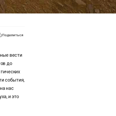
Поделиться
жные вести
тов до
атических
ти события,
на нас
ха, и это