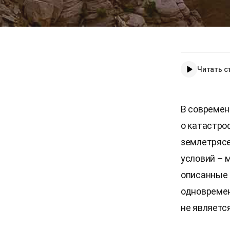
Читать с
В современ
о катастро
землетрясе
условий – 
описанные 
одновремен
не являетс