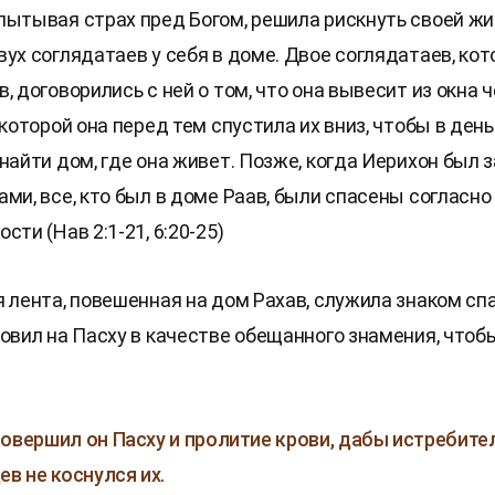
пытывая страх пред Богом, решила рискнуть своей жи
вух соглядатаев у себя в доме. Двое соглядатаев, ко
, договорились с ней о том, что она вывесит из окна
 которой она перед тем спустила их вниз, чтобы в ден
найти дом, где она живет. Позже, когда Иерихон был 
ми, все, кто был в доме Раав, были спасены согласно
сти (Нав 2:1-21, 6:20-25)
я лента, повешенная на дом Рахав, служила знаком спа
ловил на Пасху в качестве обещанного знамения, чтоб
овершил он Пасху и пролитие крови, дабы истребите
ев не коснулся их.