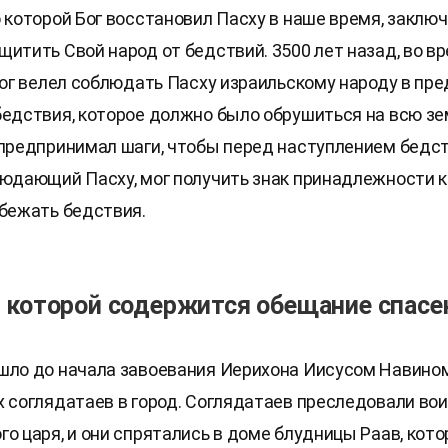
о которой Бог восстановил Пасху в наше время, заключ
щитить Свой народ от бедствий. 3500 лет назад, во в
 Бог велел соблюдать Пасху израильскому народу в пр
бедствия, которое должно было обрушиться на всю зе
 предпринимал шаги, чтобы перед наступлением бедст
людающий Пасху, мог получить знак принадлежности 
збежать бедствия.
в которой содержится обещание спасе
шло до начала завоевания Иерихона Иисусом Навином,
х соглядатаев в город. Соглядатаев преследовали во
го царя, и они спрятались в доме блудницы Раав, кото