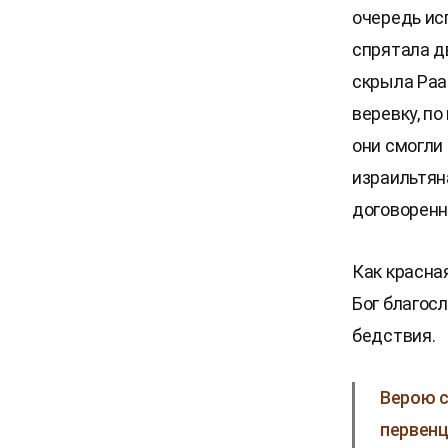
очередь ис
спрятала д
скрыла Раав
веревку, по
они смогли 
израильтяна
договоренно
Как красна
Бог благос
бедствия.
Верою с
первенц