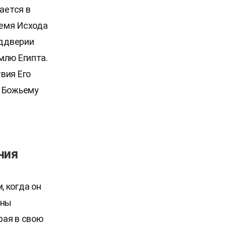
ается в
ремя Исхода
еддверии
млю Египта.
вия Его
к Божьему
ния
 когда он
ины
рая в свою