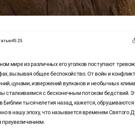
татью
45:25
ном мире из различных его уголков поступают трево
фах, вызывая общее беспокойство. От войн и конфлик
ний, цунами, извержений вулканов и необычных клим
мы сталкиваемся с бесконечным потоком бедствий. Э
в Библии тысячелетия назад, кажется, обрушиваются 
но в нашу эпоху, что называется временем Святого Ду
я преувеличением.