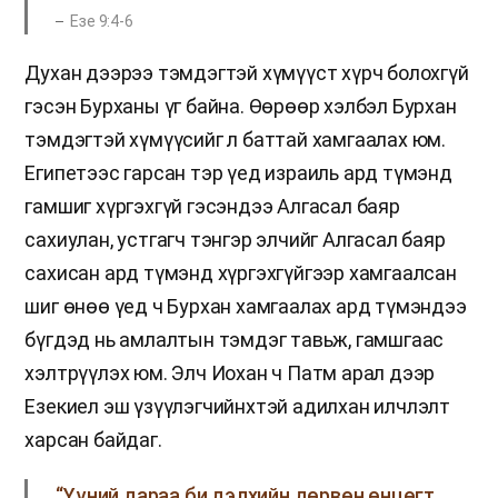
Езе 9:4-6
Духан дээрээ тэмдэгтэй хүмүүст хүрч болохгүй
гэсэн Бурханы үг байна. Өөрөөр хэлбэл Бурхан
тэмдэгтэй хүмүүсийг л баттай хамгаалах юм.
Египетээс гарсан тэр үед израиль ард түмэнд
гамшиг хүргэхгүй гэсэндээ Алгасал баяр
сахиулан, устгагч тэнгэр элчийг Алгасал баяр
сахисан ард түмэнд хүргэхгүйгээр хамгаалсан
шиг өнөө үед ч Бурхан хамгаалах ард түмэндээ
бүгдэд нь амлалтын тэмдэг тавьж, гамшгаас
хэлтрүүлэх юм. Элч Иохан ч Патм арал дээр
Езекиел эш үзүүлэгчийнхтэй адилхан илчлэлт
харсан байдаг.
“Үүний дараа би дэлхийн дөрвөн өнцөгт