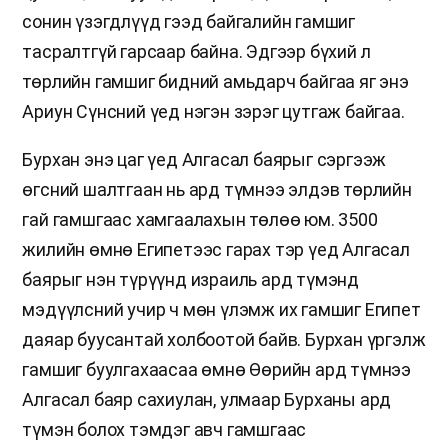
сонин үзэгдлүүд гээд байгалийн гамшиг
тасралтгүй гарсаар байна. Эдгээр бүхий л
төрлийн гамшиг бидний амьдарч байгаа яг энэ
Ариун Сүнсний үед нэгэн зэрэг цутгаж байгаа.
Бурхан энэ цаг үед Алгасал баярыг сэргээж
өгсний шалтгаан нь ард түмнээ элдэв төрлийн
гай гамшгаас хамгаалахын төлөө юм. 3500
жилийн өмнө Египетээс гарах тэр үед Алгасал
баярыг нэн түрүүнд израиль ард түмэнд
мэдүүлсний учир ч мөн үлэмж их гамшиг Египет
даяар буусантай холбоотой байв. Бурхан үргэлж
гамшиг буулгахаасаа өмнө Өөрийн ард түмнээ
Алгасал баяр сахиулан, улмаар Бурханы ард
түмэн болох тэмдэг авч гамшгаас