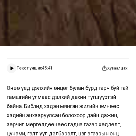
Текст унших
45:41
Хуваалцах
Өнөө үед дэлхийн өнцөг булан бүрд гарч буй гай
гамшгийн улмаас дэлхий дахин түгшүүртэй
байна. Библид хэдэн мянган жилийн өмнөөс
хэдийн анхааруулсан болохоор дайн дажин,
зөрчил мөргөлдөөнөөс гадна газар хөдлөлт,
цунами, галт уул дэлбэрэлт, цаг агаарын онц