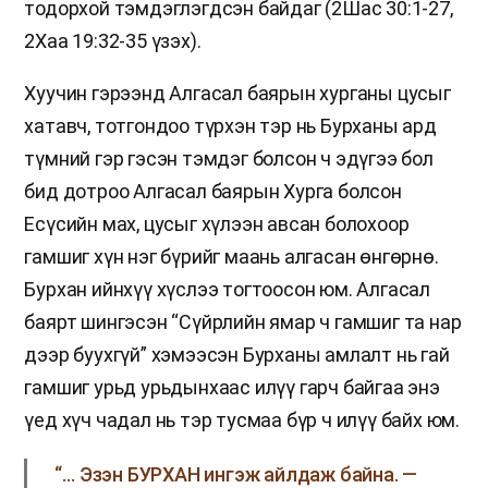
тодорхой тэмдэглэгдсэн байдаг (2Шас 30:1-27,
2Хаа 19:32-35 үзэх).
Хуучин гэрээнд Алгасал баярын хурганы цусыг
хатавч, тотгондоо түрхэн тэр нь Бурханы ард
түмний гэр гэсэн тэмдэг болсон ч эдүгээ бол
бид дотроо Алгасал баярын Хурга болсон
Есүсийн мах, цусыг хүлээн авсан болохоор
гамшиг хүн нэг бүрийг маань алгасан өнгөрнө.
Бурхан ийнхүү хүслээ тогтоосон юм. Алгасал
баярт шингэсэн “Сүйрлийн ямар ч гамшиг та нар
дээр буухгүй” хэмээсэн Бурханы амлалт нь гай
гамшиг урьд урьдынхаас илүү гарч байгаа энэ
үед хүч чадал нь тэр тусмаа бүр ч илүү байх юм.
“… Эзэн БУРХАН ингэж айлдаж байна. —