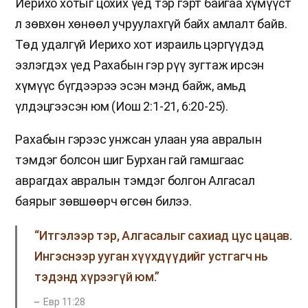
Иерихо хотыг цохих үед тэр гэрт байгаа хүмүүст
л зөвхөн хөнөөл учруулахгүй байх амлалт байв.
Төд удалгүй Иерихо хот израиль цэргүүдэд
эзлэгдэх үед Рахабын гэр рүү зугтаж ирсэн
хүмүүс бүгдээрээ эсэн мэнд байж, амьд
үлдэцгээсэн юм (Иош 2:1-21, 6:20-25).
Рахабын гэрээс унжсан улаан уяа авралын
тэмдэг болсон шиг Бурхан гай гамшгаас
аврагдах авралын тэмдэг болгон Алгасал
баярыг зөвшөөрч өгсөн билээ.
“Итгэлээр тэр, Алгасалыг сахиад цус цацав.
Ингэснээр ууган хүүхдүүдийг устгагч нь
тэдэнд хүрээгүй юм.”
Евр 11:28