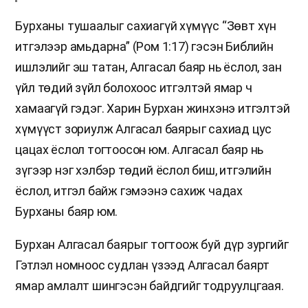
Бурханы тушаалыг сахиагүй хүмүүс “Зөвт хүн
итгэлээр амьдарна” (Ром 1:17) гэсэн Библийн
ишлэлийг эш татан, Алгасал баяр нь ёслол, зан
үйл төдий зүйл болохоос итгэлтэй ямар ч
хамаагүй гэдэг. Харин Бурхан жинхэнэ итгэлтэй
хүмүүст зориулж Алгасал баярыг сахиад цус
цацах ёслол тогтоосон юм. Алгасал баяр нь
зүгээр нэг хэлбэр төдий ёслол биш, итгэлийн
ёслол, итгэл байж гэмээнэ сахиж чадах
Бурханы баяр юм.
Бурхан Алгасал баярыг тогтоож буй дүр зургийг
Гэтлэл номноос судлан үзээд Алгасал баярт
ямар амлалт шингэсэн байдгийг тодруулцгаая.