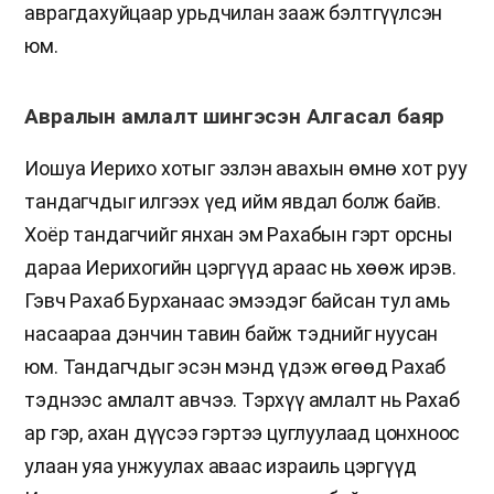
аврагдахуйцаар урьдчилан зааж бэлтгүүлсэн
юм.
Авралын амлалт шингэсэн Алгасал баяр
Иошуа Иерихо хотыг эзлэн авахын өмнө хот руу
тандагчдыг илгээх үед ийм явдал болж байв.
Хоёр тандагчийг янхан эм Рахабын гэрт орсны
дараа Иерихогийн цэргүүд араас нь хөөж ирэв.
Гэвч Рахаб Бурханаас эмээдэг байсан тул амь
насаараа дэнчин тавин байж тэднийг нуусан
юм. Тандагчдыг эсэн мэнд үдэж өгөөд Рахаб
тэднээс амлалт авчээ. Тэрхүү амлалт нь Рахаб
ар гэр, ахан дүүсээ гэртээ цуглуулаад цонхноос
улаан уяа унжуулах аваас израиль цэргүүд