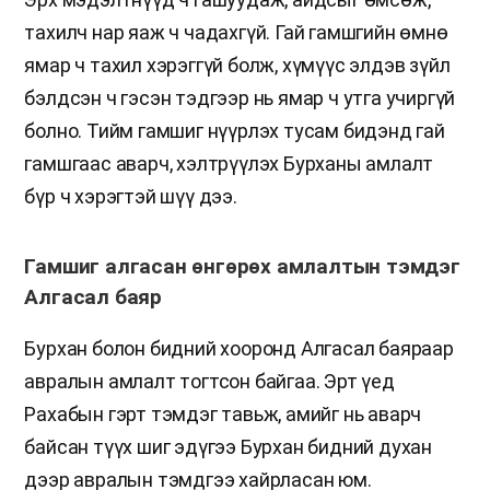
тахилч нар яаж ч чадахгүй. Гай гамшгийн өмнө
ямар ч тахил хэрэггүй болж, хүмүүс элдэв зүйл
бэлдсэн ч гэсэн тэдгээр нь ямар ч утга учиргүй
болно. Тийм гамшиг нүүрлэх тусам бидэнд гай
гамшгаас аварч, хэлтрүүлэх Бурханы амлалт
бүр ч хэрэгтэй шүү дээ.
Гамшиг алгасан өнгөрөх амлалтын тэмдэг
Алгасал баяр
Бурхан болон бидний хооронд Алгасал баяраар
авралын амлалт тогтсон байгаа. Эрт үед
Рахабын гэрт тэмдэг тавьж, амийг нь аварч
байсан түүх шиг эдүгээ Бурхан бидний духан
дээр авралын тэмдгээ хайрласан юм.