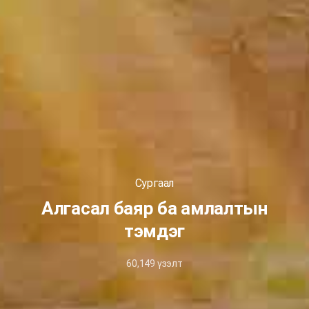
Сургаал
Алгасал баяр ба амлалтын
тэмдэг
60,149
үзэлт
March
28,
2022