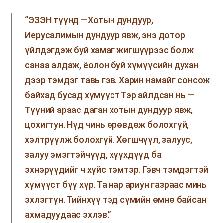
“ЭЗЭН түүнд —Хотын дундуур,
Иерусалимын дундуур явж, энэ дотор
үйлдэгдэж буй хамаг жигшүүрээс болж
санаа алдаж, ёолон буй хүмүүсийн духан
дээр тэмдэг тавь гэв. Харин намайг сонсож
байхад бусад хүмүүст Тэр айлдсан нь —
Түүний араас даган хотын дундуур явж,
цохигтун. Нүд чинь өрөвдөж болохгүй,
хэлтрүүлж болохгүй. Хөгшчүүл, залуус,
залуу эмэгтэйчүүд, хүүхдүүд ба
эхнэрүүдийг ч хүйс тэмтэр. Гэвч тэмдэгтэй
хүмүүст бүү хүр. Та нар ариун газраас минь
эхлэгтүн. Тийнхүү тэд сүмийн өмнө байсан
ахмадуудаас эхлэв.”