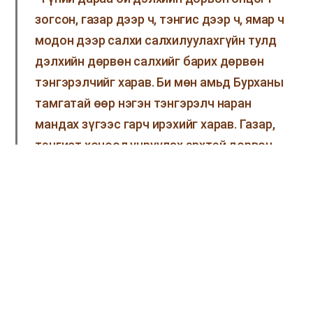
зогсон, газар дээр ч, тэнгис дээр ч, ямар ч
модон дээр салхи салхилуулахгүйн тулд
дэлхийн дөрвөн салхийг барих дөрвөн
тэнгэрэлчийг харав. Би мөн амьд Бурханы
тамгатай өөр нэгэн тэнгэрэлч наран
мандах зүгээс гарч ирэхийг харав. Газар,
тэнгист хөнөөл учруулах эрхтэй дөрвөн
тэнгэрэлчид хандан тэрээр чанга дуугаар
хашхиран —Бурханыхаа зарц нарын духан
дээр биднийг тамга дартал газарт ч,
тэнгист ч, модонд ч бүү хөнөөл учруул
хэмээв.”
Илч 7:1-3
“Үүний дараа” гэдэг нь “Хүчтэй салхинд