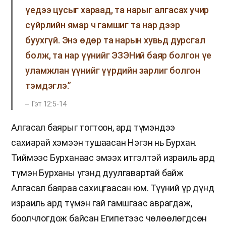
үедээ цусыг хараад, та нарыг алгасах учир
сүйрлийн ямар ч гамшиг та нар дээр
буухгүй. Энэ өдөр та нарын хувьд дурсгал
болж, та нар үүнийг ЭЗЭНий баяр болгон үе
уламжлан үүнийг үүрдийн зарлиг болгон
тэмдэглэ.”
Гэт 12:5-14
Алгасал баярыг тогтоон, ард түмэндээ
сахиарай хэмээн тушаасан Нэгэн нь Бурхан.
Тиймээс Бурханаас эмээх итгэлтэй израиль ард
түмэн Бурханы үгэнд дуулгавартай байж
Алгасал баяраа сахицгаасан юм. Түүний үр дүнд
израиль ард түмэн гай гамшгаас аврагдаж,
боолчлогдож байсан Египетээс чөлөөлөгдсөн