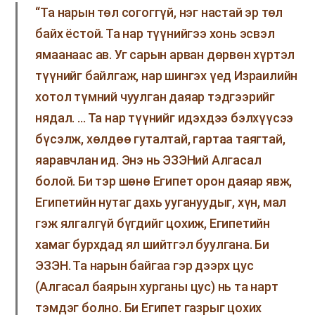
“Та нарын төл согоггүй, нэг настай эр төл
байх ёстой. Та нар түүнийгээ хонь эсвэл
ямаанаас ав. Уг сарын арван дөрвөн хүртэл
түүнийг байлгаж, нар шингэх үед Израилийн
хотол түмний чуулган даяар тэдгээрийг
нядал. … Та нар түүнийг идэхдээ бэлхүүсээ
бүсэлж, хөлдөө гуталтай, гартаа таягтай,
яаравчлан ид. Энэ нь ЭЗЭНий Алгасал
болой. Би тэр шөнө Египет орон даяар явж,
Египетийн нутаг дахь уугануудыг, хүн, мал
гэж ялгалгүй бүгдийг цохиж, Египетийн
хамаг бурхдад ял шийтгэл буулгана. Би
ЭЗЭН. Та нарын байгаа гэр дээрх цус
(Алгасал баярын хурганы цус) нь та нарт
тэмдэг болно. Би Египет газрыг цохих