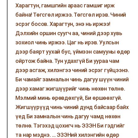
Харагтун, гамшгийн араас гамшиг ирж
байна! Төгсгөл иржээ. Төгсгөл ирэв. Чиний
эсрэг босов. Харагтун, энэ нь иржээ!
Дэлхийн оршин суугч аа, чиний дээр хувь
зохиол чинь иржээ. Цаг нь ирэв. Уулсын
дээр баярт уухай бус, үймээн самууны өдөр
ойртож байна. Тун удахгүй Би уураа чам
дээр асгаж, хилэнгээ чиний эсрэг гүйцээнэ.
Би чамайг замналын чинь дагуу шүүн чиний
дээр хамаг жигшүүрийг чинь нөхөн төлнө.
Мэлмий минь өрөвдөхгүй, Би өршөөхгүй.
Жигшүүрүүд чинь чиний дунд байсаар байх
үед Би замналын чинь дагуу чамд нөхөн
төлнө. Тэгэхэд цохигч нь ЭЗЭН Би гэдгийг
та нар мэднэ. … ЭЗЭНий хилэнгийн өдөр