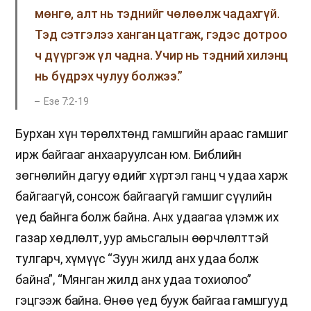
мөнгө, алт нь тэднийг чөлөөлж чадахгүй.
Тэд сэтгэлээ ханган цатгаж, гэдэс дотроо
ч дүүргэж үл чадна. Учир нь тэдний хилэнц
нь бүдрэх чулуу болжээ.”
Езе 7:2-19
Бурхан хүн төрөлхтөнд гамшгийн араас гамшиг
ирж байгааг анхааруулсан юм. Библийн
зөгнөлийн дагуу өдийг хүртэл ганц ч удаа харж
байгаагүй, сонсож байгаагүй гамшиг сүүлийн
үед байнга болж байна. Анх удаагаа үлэмж их
газар хөдлөлт, уур амьсгалын өөрчлөлттэй
тулгарч, хүмүүс “Зуун жилд анх удаа болж
байна”, “Мянган жилд анх удаа тохиолоо”
гэцгээж байна. Өнөө үед бууж байгаа гамшгууд