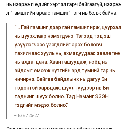
нь нээрээ л өдийг хүртэл гарч байгаагүй, нээрээ
л “гамшгийн араас гамшиг” гэгч нь болж байна.
“… Гай гамшиг дээр гай гамшиг ирж, цуурхал
нь цуурхлаар нэмэгдэнэ. Тэгээд тэд эш
үзүүлэгчээс үзэгдлийг эрэх боловч
тахилчаас хууль нь, ахмадуудаас зөвлөгөө
нь алдагдана. Хаан гашуудаж, ноёд нь
айдсыг өмсөж нутгийн ард түмний гар нь
чичирнэ. Байгаа байдлынх нь дагуу Би
тэдэнтэй харьцаж, шүүлтүүдээр нь Би
тэднийг шүүх болно. Тэд Намайг ЭЗЭН
гэдгийг мэдэх болно.”
Езе 7:25-27
Эрх мэдэлтнүүд ч гашуудаж, айдсыг өмсөж,