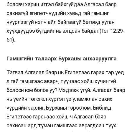
боловч харин итгэл байхгүйдээ Алгасал баяр
сахиагүй египетчүүдийн хувьд гай гамшиг
нүүрлээгүй нэг ч айл байгаагүй бөгөөд ууган
хүүхдүүдээ бүгдийг нь алдсан байдаг (Гэт 12:29-
51).
Гамшгийн талаарх Бурханы анхааруулга
Тэгвэл Алгасал баяр нь Египетээс гарах тэр үед
л гай гамшгаас аварч, түүнээс хойш хүчингүй
болсон юм болов уу? Мэдээж үгүй. Алгасал баяр
нь үеийн төгсгөл хүртэл үе уламжлан сахих
үүрдийн зарлиг, Бурханы гэрээ юм. Библид
Египетээс гарснаас хойш ч Алгасал баяр
сахисан ард түмэн гамшгаас аврагдсан түүх