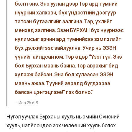
бэлтгэнэ. Энэ уулан дээр Тэр ард түмний
нүүрний халхавч, бүх үндэстний дээгүүр
татсан бүтээлгийг залгина. Тэр, үхлийг
мөнхөд залгина. Эзэн БУРХАН бүх нүүрнээс
нулимсыг арчин ард түмнийхээ зэмлэлийг
бүх дэлхийгээс зайлуулна. Учир нь ЭЗЭН
үүнийг айлдсан юм. Тэр өдөр “Үзэгтүн. Энэ
бол Бурхан маань байна. Тэр аврахыг бид
хүлээж байсан. Энэ бол хүлээсэн ЭЗЭН
маань ажээ. Түүний авралд бүгдээрээ
баясан цэнгэцгээе!” гэх болно.”
Иса 25:6-9
Нүгэл уучлах Бурханы хууль нь амийн Сүнсний
хууль, нэг ёсондоо эрх чөлөөний хууль болох