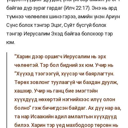
байгаа дүр зураг гардаг (Илч 22:17). Энэ нь ард
түмнээ чөлөөлөх шинэ гэрээ, амийн үнэн Ариун
Сүнс болох тэнгэр Эцэг, Сүйт бүсгүй болох
тэнгэр Иерусалим Эхэд байгаа болохоор тэр
юм.
“Харин дээр оршигч Иерусалим нь эрх
чөлөөтэй. Тэр бол бидний эх юм. Учир нь
“Хүүхэд тээгээгүй, хүүсэр чи баярлагтун.
Төрөх зовлонг туулаагүй чи бахдан дуулж,
хашхир. Учир нь ганц бие эмэгтэйн
хүүхдүүд нөхөртэй нэгнийхээс илүү олон
болно” гэж бичигдсэн байдаг. Ах дүү нар аа,
та нар Исаакийн адил амлалтын хүүхдүүд
билээ. Харин тэр үед махбодоор төрсөн нь