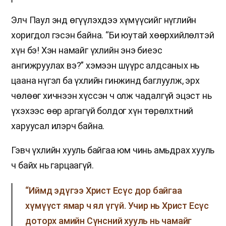
Элч Паул энд өгүүлэхдээ хүмүүсийг нүглийн
хоригдол гэсэн байна. “Би юутай хөөрхийлөлтэй
хүн бэ! Хэн намайг үхлийн энэ биеэс
ангижруулах вэ?” хэмээн шүүрс алдсаных нь
цаана нүгэл ба үхлийн гинжинд баглуулж, эрх
чөлөөг хичнээн хүссэн ч олж чадалгүй эцэст нь
үхэхээс өөр аргагүй болдог хүн төрөлхтний
харуусал илэрч байна.
Гэвч үхлийн хууль байгаа юм чинь амьдрах хууль
ч байх нь гарцаагүй.
“Иймд эдүгээ Христ Есүс дор байгаа
хүмүүст ямар ч ял үгүй. Учир нь Христ Есүс
доторх амийн Сүнсний хууль нь чамайг