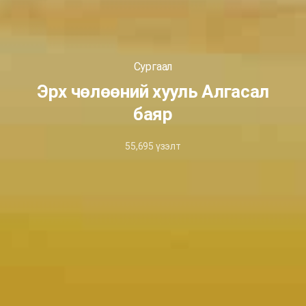
Сургаал
Эрх чөлөөний хууль Алгасал
баяр
55,695
үзэлт
March
26,
2022