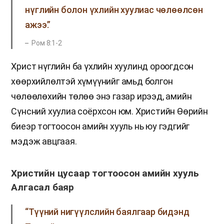
нүглийн болон үхлийн хуулиас чөлөөлсөн
ажээ.”
Ром 8:1-2
Христ нүглийн ба үхлийн хуулинд ороогдсон
хөөрхийлөлтэй хүмүүнийг амьд болгон
чөлөөлөхийн төлөө энэ газар ирээд, амийн
Сүнсний хуулиа соёрхсон юм. Христийн Өөрийн
биеэр тогтоосон амийн хууль нь юу гэдгийг
мэдэж авцгаая.
Христийн цусаар тогтоосон амийн хууль
Алгасал баяр
“Түүний нигүүлслийн баялгаар бидэнд