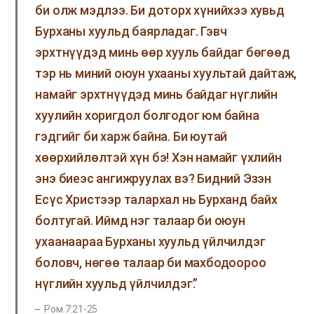
би олж мэдлээ. Би доторх хүнийхээ хувьд
Бурханы хуульд баярладаг. Гэвч
эрхтнүүдэд минь өөр хууль байдаг бөгөөд
тэр нь миний оюун ухааны хуультай дайтаж,
намайг эрхтнүүдэд минь байдаг нүглийн
хуулийн хоригдол болгодог юм байна
гэдгийг би харж байна. Би юутай
хөөрхийлөлтэй хүн бэ! Хэн намайг үхлийн
энэ биеэс ангижруулах вэ? Бидний Эзэн
Есүс Христээр талархал нь Бурханд байх
болтугай. Иймд нэг талаар би оюун
ухаанаараа Бурханы хуульд үйлчилдэг
боловч, нөгөө талаар би махбодоороо
нүглийн хуульд үйлчилдэг.”
Ром 7:21-25