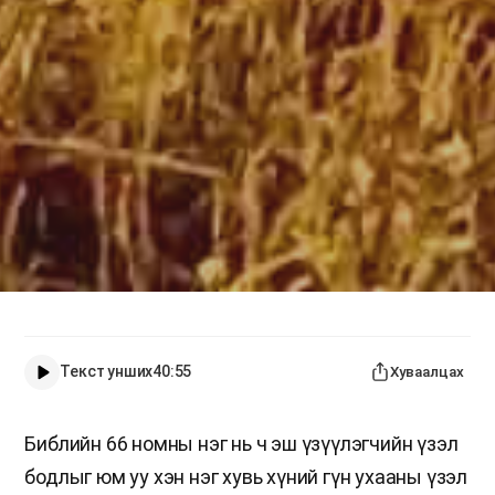
Текст унших
40:55
Хуваалцах
Библийн 66 номны нэг нь ч эш үзүүлэгчийн үзэл
бодлыг юм уу хэн нэг хувь хүний гүн ухааны үзэл