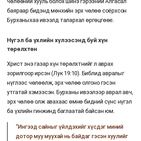
чөлөөний хууль болох шинэ гэрээний Алгасал
баяраар бидэнд мөнхийн эрх чөлөө соёрхсон
Бурханыхаа ивээлд талархал өргөцгөөе.
Нүгэл ба үхлийн хүлээсэнд буй хүн
төрөлхтөн
Христ энэ газар хүн төрөлхтнийг л аврах
зорилгоор ирсэн (Лук 19:10). Библид авралыг
нүглээс чөлөөлж, эрх чөлөө олгоно гэсэн
утгатай хэмээсэн. Бурханы ивээлээр аврал авч,
эрх чөлөө олж авахаас өмнө бидний сүнс нүгэл
ба үхлийн гинжинд баглаатай байсан юм.
“Ингээд сайныг үйлдэхийг хүсдэг миний
дотор муу муухай нь байдаг гэсэн хуулийг