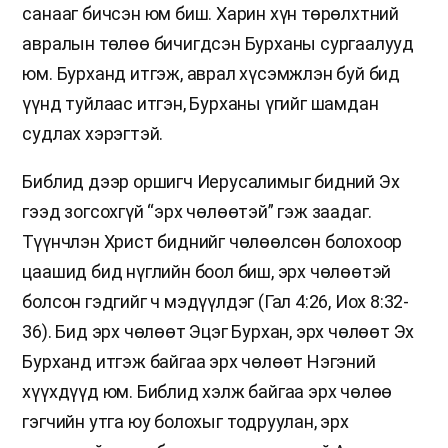
санааг бичсэн юм биш. Харин хүн төрөлхтний
авралын төлөө бичигдсэн Бурханы сургаалууд
юм. Бурханд итгэж, аврал хүсэмжлэн буй бид
үүнд туйлаас итгэн, Бурханы үгийг шамдан
судлах хэрэгтэй.
Библид дээр оршигч Иерусалимыг бидний Эх
гээд зогсохгүй “эрх чөлөөтэй” гэж заадаг.
Түүнчлэн Христ биднийг чөлөөлсөн болохоор
цаашид бид нүглийн боол биш, эрх чөлөөтэй
болсон гэдгийг ч мэдүүлдэг (Гал 4:26, Иох 8:32-
36). Бид эрх чөлөөт Эцэг Бурхан, эрх чөлөөт Эх
Бурханд итгэж байгаа эрх чөлөөт Нэгэний
хүүхдүүд юм. Библид хэлж байгаа эрх чөлөө
гэгчийн утга юу болохыг тодруулан, эрх