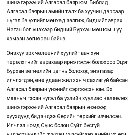
шинэ гэрээний Алгасал баяр юм. Библид
Алгасал баярын амийн талх ба хуучин дарсаар
нүгэл ба үхлийг мөнхөд залгиж, биднийг аврах
Нэгэн бол үнэхээр бидний Бурхан мөн юм шүү
хэмээн зөгнөсөн байна.
Энэхүү эрх чөлөөний хуулийг авч хүн
төрөлхтнийг аврахаар ирнэ гэсэн болохоор Эцэг
Бурхан зөгнөлийн цаг нь болоход энэ газар
илчлэгдэн, өнө удаан жил хэн ч сахиагүй байсан
Алгасал баярын үнэнийг сэргээсэн юм. Эх
маань ч гэсэн нүгэл ба үхлийн хуулиас чөлөөлөх
шинэ гэрээний Алгасал баярын үнэнээр
хүүхдүүд бидэндээ Өөрийн төрхийг илчилсэн.
Илчлэл номд Сүнс болон Сүйт бүсгүй
үндэстнүүдийг дуудан, үнэгүйгээр амийн ус өгч