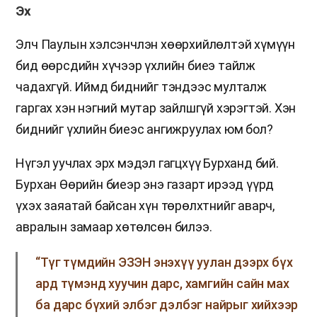
Эх
Элч Паулын хэлсэнчлэн хөөрхийлөлтэй хүмүүн
бид өөрсдийн хүчээр үхлийн биеэ тайлж
чадахгүй. Иймд биднийг тэндээс мулталж
гаргах хэн нэгний мутар зайлшгүй хэрэгтэй. Хэн
биднийг үхлийн биеэс ангижруулах юм бол?
Нүгэл уучлах эрх мэдэл гагцхүү Бурханд бий.
Бурхан Өөрийн биеэр энэ газарт ирээд үүрд
үхэх заяатай байсан хүн төрөлхтнийг аварч,
авралын замаар хөтөлсөн билээ.
“Түг түмдийн ЭЗЭН энэхүү уулан дээрх бүх
ард түмэнд хуучин дарс, хамгийн сайн мах
ба дарс бүхий элбэг дэлбэг найрыг хийхээр