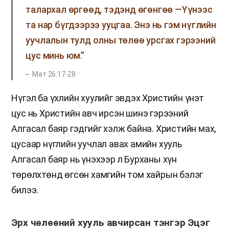
талархал өргөөд, тэдэнд өгөнгөө —Үүнээс
та нар бүгдээрээ ууцгаа. Энэ нь гэм нүглийн
уучлалын тулд олны төлөө урсгах гэрээний
цус минь юм.”
Мат 26:17-28
Нүгэл ба үхлийн хуулийг эвдэх Христийн үнэт
цус нь Христийн авч ирсэн шинэ гэрээний
Алгасал баяр гэдгийг хэлж байна. Христийн мах,
цусаар нүглийн уучлал авах амийн хууль
Алгасал баяр нь үнэхээр л Бурханы хүн
төрөлхтөнд өгсөн хамгийн том хайрын бэлэг
билээ.
Эрх чөлөөний хууль авчирсан тэнгэр Эцэг