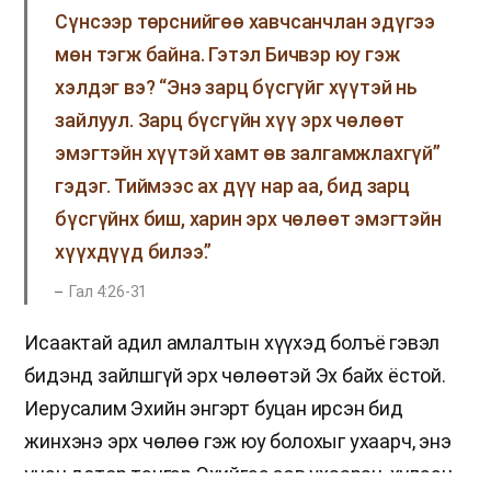
Сүнсээр төрснийгөө хавчсанчлан эдүгээ
мөн тэгж байна. Гэтэл Бичвэр юу гэж
хэлдэг вэ? “Энэ зарц бүсгүйг хүүтэй нь
зайлуул. Зарц бүсгүйн хүү эрх чөлөөт
эмэгтэйн хүүтэй хамт өв залгамжлахгүй”
гэдэг. Тиймээс ах дүү нар аа, бид зарц
бүсгүйнх биш, харин эрх чөлөөт эмэгтэйн
хүүхдүүд билээ.”
Гал 4:26-31
Исаактай адил амлалтын хүүхэд болъё гэвэл
бидэнд зайлшгүй эрх чөлөөтэй Эх байх ёстой.
Иерусалим Эхийн энгэрт буцан ирсэн бид
жинхэнэ эрх чөлөө гэж юу болохыг ухаарч, энэ
үнэн дотор тэнгэр Эхийгээ зөв ухааран, хүлээн