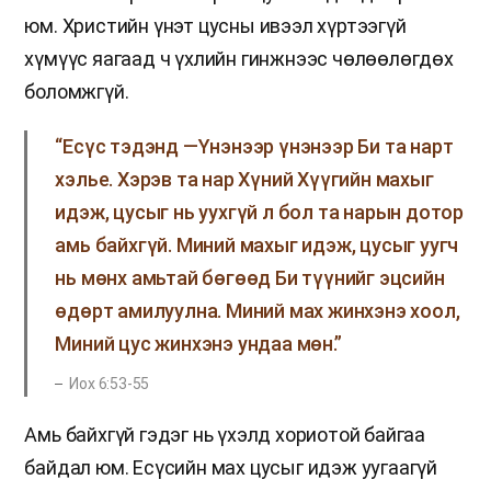
юм. Христийн үнэт цусны ивээл хүртээгүй
хүмүүс яагаад ч үхлийн гинжнээс чөлөөлөгдөх
боломжгүй.
“Есүс тэдэнд —Үнэнээр үнэнээр Би та нарт
хэлье. Хэрэв та нар Хүний Хүүгийн махыг
идэж, цусыг нь уухгүй л бол та нарын дотор
амь байхгүй. Миний махыг идэж, цусыг уугч
нь мөнх амьтай бөгөөд Би түүнийг эцсийн
өдөрт амилуулна. Миний мах жинхэнэ хоол,
Миний цус жинхэнэ ундаа мөн.”
Иох 6:53-55
Амь байхгүй гэдэг нь үхэлд хориотой байгаа
байдал юм. Есүсийн мах цусыг идэж уугаагүй