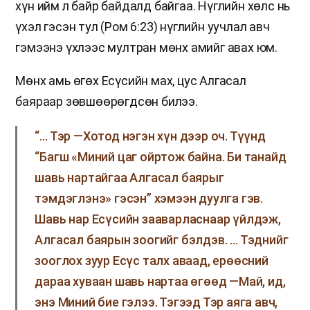
хүн ийм л байр байдалд байгаа. Нүглийн хөлс нь
үхэл гэсэн тул (Ром 6:23) нүглийн уучлал авч
гэмээнэ үхлээс мултран мөнх амийг авах юм.
Мөнх амь өгөх Есүсийн мах, цус Алгасал
баяраар зөвшөөрөгдсөн билээ.
“… Тэр —Хотод нэгэн хүн дээр оч. Түүнд
“Багш «Миний цаг ойртож байна. Би танайд
шавь нартайгаа Алгасал баярыг
тэмдэглэнэ» гэсэн” хэмээн дуулга гэв.
Шавь нар Есүсийн зааварласнаар үйлдэж,
Алгасал баярын зоогийг бэлдэв. … Тэднийг
зооглох зуур Есүс талх аваад, ерөөсний
дараа хуваан шавь нартаа өгөөд —Май, ид,
энэ Миний бие гэлээ. Тэгээд Тэр аяга авч,