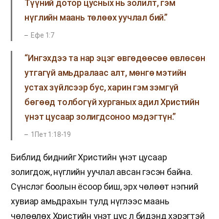
Түүний дотор цусных нь золилт, гэм
нүглийн маань төлөөх уучлал бий.”
Ефе 1:7
“Ингэхдээ та нар эцэг өвгөдөөсөө өвлөсөн
утгагүй амьдралаас алт, мөнгө мэтийн
устах зүйлсээр бус, харин гэм зэмгүй
бөгөөд толбогүй хурганых адил Христийн
үнэт цусаар золигдсоноо мэдэгтүн.”
1Пет 1:18-19
Библид биднийг Христийн үнэт цусаар
золигдож, нүглийн уучлал авсан гэсэн байна.
Сүнслэг боолын ёсоор биш, эрх чөлөөт нэгний
хувиар амьдрахын тулд нүглээс маань
чөлөөлөх Христийн үнэт цус л бидэнд хэрэгтэй