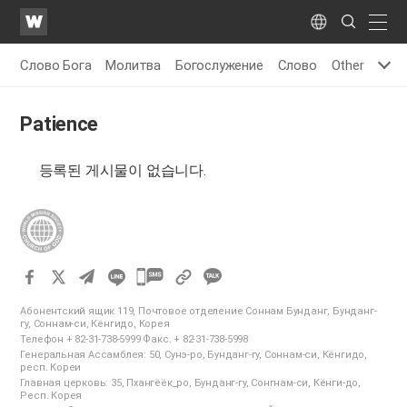
WATV
Search
Submit
naviga
Language
Слово Бога
Молитва
Богослужение
Слово
Other
Patience
등록된 게시물이 없습니다.
카
카
Абонентский ящик 119, Почтовое отделение Соннам Бунданг, Бунданг-
오
гу, Соннам-си, Кёнгидо, Корея
Телефон + 82-31-738-5999 Факс. + 82-31-738-5998
톡
Генеральная Ассамблея: 50, Сунэ-ро, Бунданг-гу, Соннам-си, Кёнгидо,
공
респ. Кореи
Главная церковь: 35, Пхангёёк_ро, Бунданг-гу, Сонгнам-си, Кёнги-до,
유
Респ. Корея