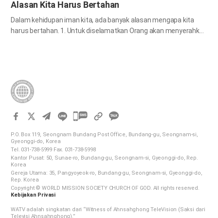
Alasan Kita Harus Bertahan
Dalam kehidupan iman kita, ada banyak alasan mengapa kita
harus bertahan. 1. Untuk diselamatkan Orang akan menyerahkan
saudaranya untuk dibunuh, demikian juga seorang ayah akan
anaknya. Dan anak-anak akan memberontak terhadap orang
tuanya dan akan membunuh mereka. Dan kamu akan dibenci
semua orang oleh karena nama-Ku; tetapi orang yang bertahan
sampai pada kesudahannya akan selamat. Mat 10:21-22 Alkitab
mengajarkan kita bahwa hanya orang yang bertahan sampai
pada kesudahannya diselamatkan. Seberapa besar pun iman
카
kita di masa lalu, jika kita meninggalkan kebenaran dan tidak
bertahan sampai akhir, iman kita menjadi tidak ada artinya. Kita
카
P.O. Box 119, Seongnam Bundang Post Office, Bundang-gu, Seongnam-si,
harus menerima berkat keselamatan dengan mengatasi
오
Gyeonggi-do, Korea
kesulitan dengan ketekunan. “Kalau kamu tetap bertahan, kamu
Tel. 031-738-5999 Fax. 031-738-5998
톡
Kantor Pusat: 50, Sunae-ro, Bundang-gu, Seongnam-si, Gyeonggi-do, Rep.
akan memperoleh hidupmu.” Luk 21:19 Ayat di atas menegaskan
공
Korea
bahwa jika kita bertahan…
Gereja Utama: 35, Pangyoyeok-ro, Bundang-gu, Seongnam-si, Gyeonggi-do,
유
Rep. Korea
하
Copyright © WORLD MISSION SOCIETY CHURCH OF GOD. All rights reserved.
Kebijakan Privasi
기
WATV adalah singkatan dari “Witness of Ahnsahghong TeleVision (Saksi dari
Televisi Ahnsahnghong).”