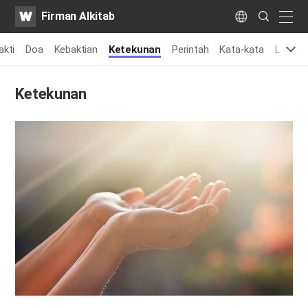
WATV
Search
Firman Alkitab
Submit
naviga
Language
akti
Doa
Kebaktian
Ketekunan
Perintah
Kata-kata
Lainny
Ketekunan