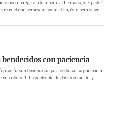
 hermano entregará a la muerte al hermano, y el padre
; mas el que persevere hasta el fin, éste será salvo.”
el final para ser salvos. Por más grande que haya sido
dición…
n bendecidos con paciencia
 fe, que fueron bendecidos por medio de su paciencia.
 sus obras. 1. La paciencia de Job Job fue fiel y
orrectamente. Tuvo muchos hijos y prosperó
anás, que envidiaba a Job, vino a él con una prueba
 todas sus propiedades y mató a sus hijos. Sin
esnudo salí del vientre de…