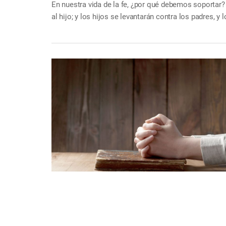
En nuestra vida de la fe, ¿por qué debemos soportar? 
al hijo; y los hijos se levantarán contra los padres, 
Mt. 10:21-22 La Biblia nos enseña que solo el que per
nuestra fe, si dejamos la verdad, sin poder perseverar