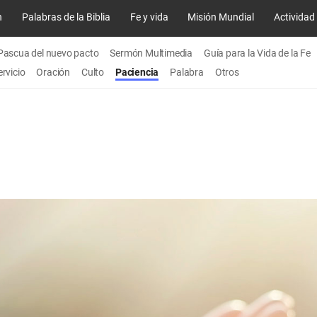
n
Palabras de la Biblia
Fe y vida
Misión Mundial
Actividad
Pascua del nuevo pacto
Sermón Multimedia
Guía para la Vida de la Fe
ervicio
Oración
Culto
Paciencia
Palabra
Otros