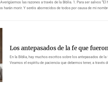
Averigüemos las razones a través de la Biblia. 1. Para ser salvos “El
y los harán morir. Y seréis aborrecidos de todos por causa de mi nombre
severe hasta el fin será salvo. Por lo tanto, debemos soportar hasta 
 hasta el final, nuestra fe será insignificante. Debemos recibir la ben
Los antepasados de la fe que fuero
En la Biblia, hay muchos escritos sobre los antepasados de la
Veamos el espíritu de paciencia que debemos tener, a través de
veraz. A los ojos de Dios, era un buen hombre que lo servía c
físicamente. Era un hombre que lo tenía todo. Pero un día, Sat
difícil e imposible de soportar. Satanás hizo que Job perdiera
embargo, Job no se quejó, sino que alabó a Dios. “[…] y dijo: D