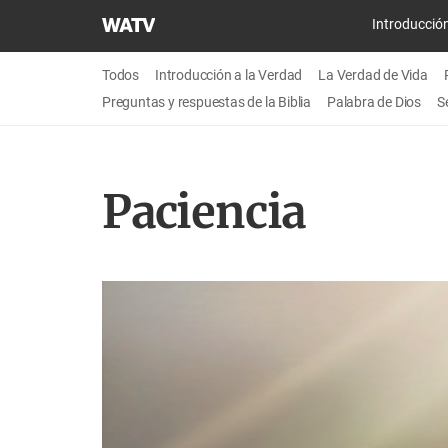
Iglesia
Introducció
de
Dios
Todos
Introducción a la Verdad
La Verdad de Vida
Sociedad
Preguntas y respuestas de la Biblia
Palabra de Dios
S
Misionera
Mundial
Paciencia