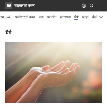
WATV
Search
बाइबलको वचन
Submit
naviga
Language
त्तर(Q&A)
परमेश्वरको वचन
सेवा
प्रार्थना
आराधना
धैर्य
आज्ञा
बोली
अन्य
धैर्य