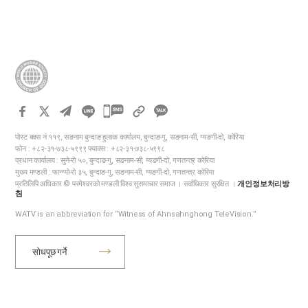
अध्ययन गर्नेछौं । १. अय्यूबको धैर्यता परमेश्वरले हेर्नुहुँदा अय्यूब धर्मी र निर्दोष मानिस थिए
। छोरा-छोरीहरू पनि धेरै भएका तिनी समृद्ध थिए, अनि तिनलाई कुनै कुराको कमी थिएन ।
अय्यूबको डाह गरेको शैतानले अय्यूबलाई सहनै गाह्रो हुने परीक्षा गऱ्यो । अय्यूबले आफ्नो
सम्पत्ति र सन्तानहरूसमेत गुमाए । यद्यपि ती सबै परीक्षाहरूको बाबजुद अय्यूबले गनगन
नगरी केवल परमेश्वरलाई प्रशंसा गरे । ... भने, “म आफ्नी आमाको गर्भबाट नाङ्गै आए, अनि
म नाङ्गै फर्केर जानेछु । परमप्रभुले दिनुभयो अनि परमप्रभुले लानुभयो, परमप्रभुको नाउँ
धन्यको होस् ।” यी सबै कुरामा अय्यूबले परमेश्वरलाई गलत कामको दोष लगाएर पाप गरेनन्
카
। अयू १:२१-२२ शैतानले…
카
पोस्ट बक्स नं ११९, सङनाम बुन्दाङ हुलाक कार्यालय, बुन्दाङ-गु, सङनाम-सी, ग्यङगी-दो, कोरिया
오
फोन : +८२-३१-७३८-५९९९ फ्याक्स : +८२-३१-७३८-५९९८
톡
प्रधान कार्यालय : सुने-रो ५०, बुन्दाङ-गु, सङनाम-सी, ग्यङगी-दो, गणतन्त्र कोरिया
मुख्य मण्डली : फान्ग्यो-रो ३५, बुन्दाङ-गु, सङनाम-सी, ग्यङगी-दो, गणतन्त्र कोरिया
공
प्रतिलिपि अधिकार © परमेश्वरको मण्डली विश्व सुसमाचार समाज । सर्वाधिकार सुरक्षित ।
개인정보처리방
유
침
하
WATV is an abbreviation for “Witness of Ahnsahnghong TeleVision.”
기
सोधपूछ गर्ने