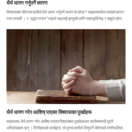
धैर्य धारण गर्नुपर्ने कारण
विश्वासको जीवनमा हामीले धैर्य धारण गर्नुपर्ने कारण के होला ? बाइबलमार्फत यसको कारण
पत्ता लगाऔं । १. उद्धार पाउन “भाइले भाइलाई मृत्युको लागि पक्राइदिनेछ, र बाबुले छोरा-
छोरीलाई, र छोरा-छोरीहरू आमा-बुबाहरूका विरुद्धमा उठ्‌नेछन् र तिनीहरूलाई मार्न
लाउनेछन् । मेरो नाउँको खातिर सबैबाट तिमीहरू घृणित हुनेछौ । तर जो अन्त्यसम्म स्थिर
रहन्छ, त्यसैको उद्धार हुनेछ ।” मत्ती १०:२१-२२ अन्त्यसम्म स्थिर रहनेको उद्धार हुनेछ
भनेर बाइबलमा सिकाइएको छ । यसकारण हामीले उद्धार पाउनलाई धैर्य धारण गर्नुपर्छ ।
अहिलेसम्म जतिसुकै ठूलो विश्वास लिएको भए पनि अन्त्यसम्म धैर्य धारण गर्न सकिएन भने
त्यो विश्वासको के अर्थ रहन्छ र ? हामीले धैर्यताद्वारा विभिन्न कठिनाइहरूलाई जित्दै मुक्तिको
आशिष् पाउनुपर्छ । तिमीहरूको धैर्यद्वारा तिमीहरूले आफ्नो प्राण प्राप्त गर्नेछौ । लूक
२१:१९ यो वचनमा पनि, हामीले धैर्यताद्वारा आत्माको मुक्ति…
धैर्य धारण गरेर आशिष् पाएका विश्वासका पुर्खाहरू
बाइबलमा, धैर्य धारण गरेर आशिष् पाएका विश्वासका पुर्खाहरूका कार्यसम्बन्धी थुप्रै
अभिलेखहरू छन् । तिनीहरूको कार्यद्वारा, यो युगमा हामीले लिनुपर्ने धैर्यताको मनस्थितिबारे