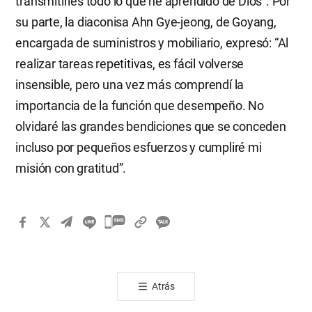
transmitirles todo lo que he aprendido de Dios”. Por
su parte, la diaconisa Ahn Gye-jeong, de Goyang,
encargada de suministros y mobiliario, expresó: “Al
realizar tareas repetitivas, es fácil volverse
insensible, pero una vez más comprendí la
importancia de la función que desempeño. No
olvidaré las grandes bendiciones que se conceden
incluso por pequeños esfuerzos y cumpliré mi
misión con gratitud”.
카
카
오
톡
Atrás
공
유