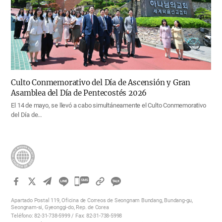
Culto Conmemorativo del Día de Ascensión y Gran
Asamblea del Día de Pentecostés 2026
El 14 de mayo, se llevó a cabo simultáneamente el Culto Conmemorativo
del Día de…
카
카
Apartado Postal 119, Oficina de Correos de Seongnam Bundang, Bundang-gu,
오
Seongnam-si, Gyeonggi-do, Rep. de Corea
Teléfono: 82-31-738-5999 / Fax: 82-31-738-5998
톡