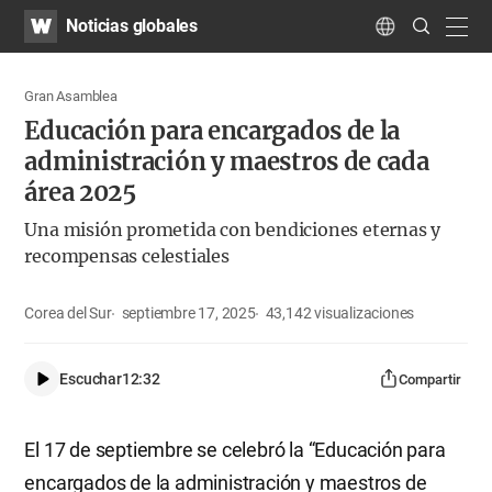
WATV
Search
Noticias globales
Submit
navig
Language
Gran Asamblea
Educación para encargados de la
administración y maestros de cada
área 2025
Una misión prometida con bendiciones eternas y
recompensas celestiales
Corea del Sur
septiembre 17, 2025
43,142
visualizaciones
Escuchar
12:32
Compartir
El 17 de septiembre se celebró la “Educación para
encargados de la administración y maestros de