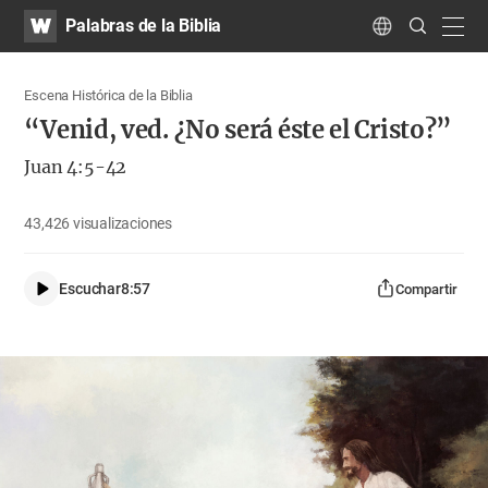
WATV
Search
Palabras de la Biblia
Submit
navig
Language
Escena Histórica de la Biblia
“Venid, ved. ¿No será éste el Cristo?”
Juan 4:5-42
43,426
visualizaciones
Escuchar
8:57
Compartir