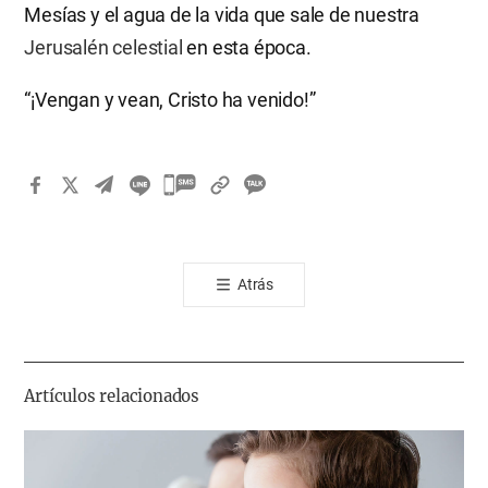
Mesías y el agua de la vida que sale de nuestra
Jerusalén celestial
en esta época.
“¡Vengan y vean, Cristo ha venido!”
카
카
오
톡
Atrás
공
유
하
기
Artículos relacionados