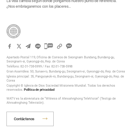
La vida cambia según dónde pongamos nuestro punto de referencia.
¿Nos embriagaremos con los placeres…
카
카
Apartado Postal 119, Oficina de Correos de Seongnam Bundang, Bundang-gu,
오
Seongnam-si, Gyeonggi-do, Rep. de Corea
Teléfono: 82-31-738-5999 / Fax: 82-31-738-5998
톡
Gran Asamblea: 50, Sunae-ro, Bundang-gu, Seongnam-si, Gyeonggi-do, Rep. de Corea
공
Iglesia principal: 35, Pangyoyeok-ro, Bundang-gu, Seongnam-si, Gyeonggi-do, Rep. de
Corea
유
Copyright © Iglesia de Dios Sociedad Misionera Mundial. Todos los derechos
하
reservados.
Política de privacidad
기
WATV es la abreviatura de “Witness of Ahnsahnghong TeleVision” (Testigo de
Ahnsahnghong Televisión).
Contáctenos