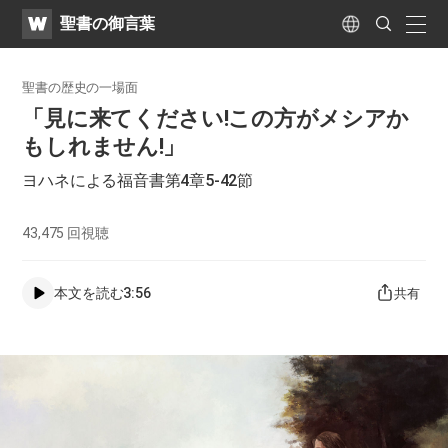
WATV
Search
聖書の御言葉
Submit
naviga
Language
聖書の歴史の一場面
「見に来てください!この方がメシアか
もしれません!」
ヨハネによる福音書第4章5-42節
43,475
回視聴
本文を読む
3:56
共有