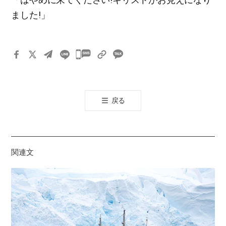
ました!」
카
카
오
톡
戻る
공
유
하
기
関連文