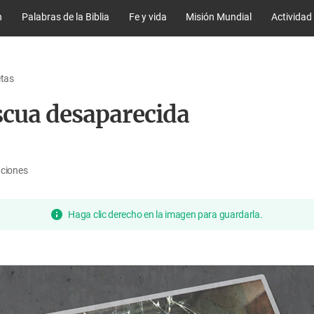
n
Palabras de la Biblia
Fe y vida
Misión Mundial
Actividad
etas
scua desaparecida
aciones
Haga clic derecho en la imagen para guardarla.