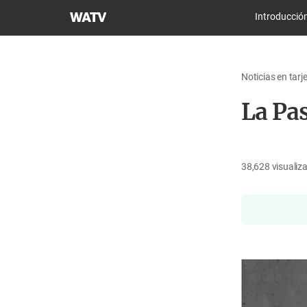
Iglesia
Introducció
de
Dios
Sociedad
Noticias en tarj
Misionera
Mundial
La Pa
38,628
visualiz