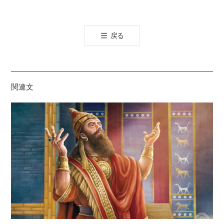
카
오
톡
戻る
공
유
하
기
関連文