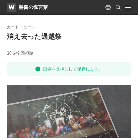
WATV
Search
聖書の御言葉
Submit
naviga
Language
カード ニュース
消え去った過越祭
38,649
回視聴
画像を長押しして保存します。