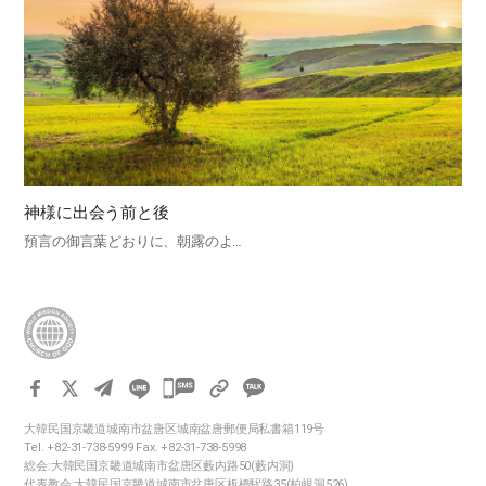
神様に出会う前と後
預言の御言葉どおりに、朝露のよ…
카
카
大韓民国京畿道城南市盆唐区城南盆唐郵便局私書箱119号
오
Tel. +82-31-738-5999 Fax. +82-31-738-5998
톡
総会:大韓民国京畿道城南市盆唐区藪内路50(藪内洞)
代表教会:大韓民国京畿道城南市盆唐区板橋駅路35(柏峴洞526)