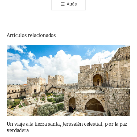
Atrás
공
유
하
기
Artículos relacionados
Un viaje a la tierra santa, Jerusalén celestial, p or la paz
verdadera