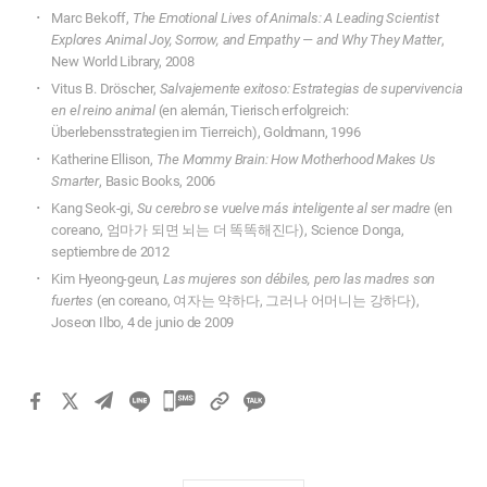
Marc Bekoff,
The Emotional Lives of Animals: A Leading Scientist
Explores Animal Joy, Sorrow, and Empathy — and Why They Matter
,
New World Library, 2008
Vitus B. Dröscher,
Salvajemente exitoso: Estrategias de supervivencia
en el reino animal
(en alemán, Tierisch erfolgreich:
Überlebensstrategien im Tierreich), Goldmann, 1996
Katherine Ellison,
The Mommy Brain: How Motherhood Makes Us
Smarter
, Basic Books, 2006
Kang Seok-gi,
Su cerebro se vuelve más inteligente al ser madre
(en
coreano, 엄마가 되면 뇌는 더 똑똑해진다), Science Donga,
septiembre de 2012
Kim Hyeong-geun,
Las mujeres son débiles, pero las madres son
fuertes
(en coreano, 여자는 약하다, 그러나 어머니는 강하다),
Joseon Ilbo, 4 de junio de 2009
카
카
오
톡