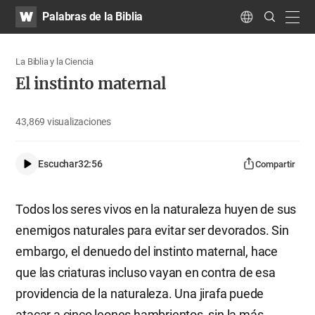
WATV
Search
Palabras de la Biblia
Submit
navig
Language
La Biblia y la Ciencia
El instinto maternal
43,869
visualizaciones
Escuchar
32:56
Compartir
Todos los seres vivos en la naturaleza huyen de sus
enemigos naturales para evitar ser devorados. Sin
embargo, el denuedo del instinto maternal, hace
que las criaturas incluso vayan en contra de esa
providencia de la naturaleza. Una jirafa puede
atacar a cinco leones hambrientos, sin la más