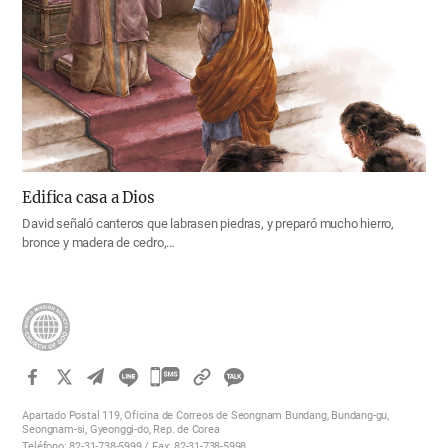
Edifica casa a Dios
David señaló canteros que labrasen piedras, y preparó mucho hierro,
bronce y madera de cedro,…
카
카
Apartado Postal 119, Oficina de Correos de Seongnam Bundang, Bundang-gu,
오
Seongnam-si, Gyeonggi-do, Rep. de Corea
Teléfono: 82-31-738-5999 / Fax: 82-31-738-5998