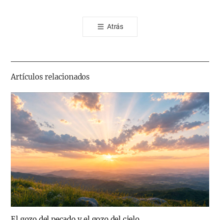
오
톡
Atrás
공
유
하
기
Artículos relacionados
El gozo del pecado y el gozo del cielo