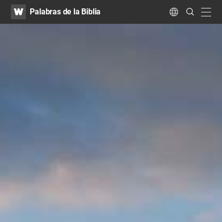
WATV
Search
Palabras de la Biblia
Submit
navig
Language