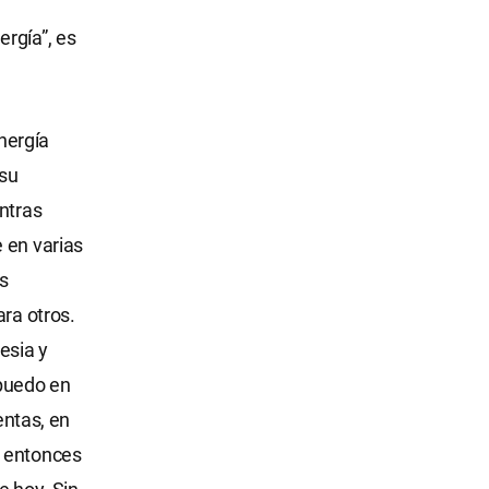
rgía”, es
nergía
 su
ntras
 en varias
as
ara otros.
lesia y
 puedo en
entas, en
, entonces