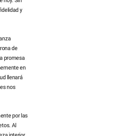
e hoy. Sin
idelidad y
ranza
orona de
 la promesa
memente en
ud llenará
nes nos
ente por las
etos. Al
za interior,