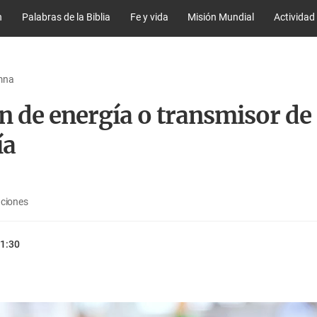
n
Palabras de la Biblia
Fe y vida
Misión Mundial
Actividad
umna
n de energía o transmisor de
ía
aciones
1:30