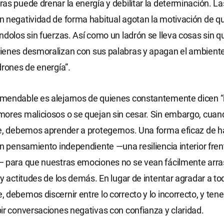
as puede drenar la energía y debilitar la determinación. L
 negatividad de forma habitual agotan la motivación de qu
ndolos sin fuerzas. Así como un ladrón se lleva cosas sin qu
ienes desmoralizan con sus palabras y apagan el ambient
drones de energía”.
mendable es alejarnos de quienes constantemente dicen “
ores maliciosos o se quejan sin cesar. Sin embargo, cuand
e, debemos aprender a protegernos. Una forma eficaz de h
un pensamiento independiente —una resiliencia interior frent
— para que nuestras emociones no se vean fácilmente arra
 y actitudes de los demás. En lugar de intentar agradar a to
 debemos discernir entre lo correcto y lo incorrecto, y tener
ir conversaciones negativas con confianza y claridad.