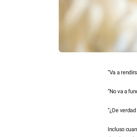
“Va a rendir
“No va a fun
“¿De verdad 
Incluso cuan