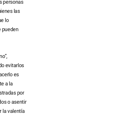
as personas
ienes las
e lo
e pueden
no”,
o evitarlos
acerlo es
e a la
stradas por
dos o asentir
 la valentía