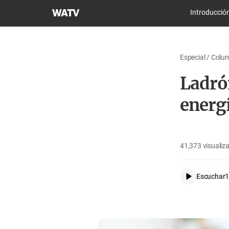
Iglesia
Introducció
de
Dios
Sociedad
Especial / Col
Misionera
Mundial
Ladró
energ
41,373
visualiz
Escuchar
1