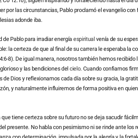
2 Co 12:10), siguen inspirando y fortaleciendo hasta el día d
er por las circunstancias, Pablo proclamó el evangelio con f
glesias adonde iba.
 de Pablo para irradiar energía
espiritual
venía de su espe
le: la certeza de que al final de su carrera le esperaba la c
Ti 4:6-8). De igual manera, nosotros también hemos recibido
 glorioso y las bendiciones del
cielo
. Cuando confiamos fir
 de Dios y reflexionamos cada día sobre su gracia, la gratit
zón, y naturalmente influiremos de forma positiva en quie
que tiene certeza sobre su futuro no se deja sacudir fácilm
 del presente. No habla con pesimismo ni se rinde ante los r
anza con determinación, impulsada por la alegría y la fortale