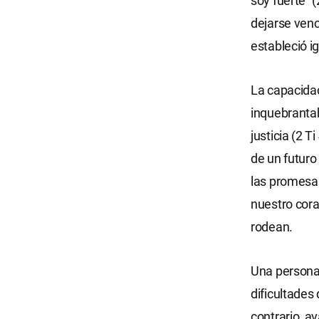
soy fuerte” (
dejarse venc
estableció i
La capacidad
inquebrantab
justicia (2 
de un futuro
las promesas
nuestro cora
rodean.
Una persona 
dificultades
contrario, av