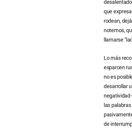
desalentador
que expresan
rodean, dejá
notemos, qu
llamarse “la
Lo más reco
esparcen rum
no es posibl
desarrollar 
negatividad
las palabras
pasivamente,
de interrump