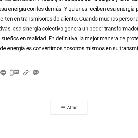
sa energía con los demás. Y quienes reciben esa energía po
vierten en transmisores de aliento. Cuando muchas perso
tivas, esa sinergia colectiva genera un poder transformado
s sueños en realidad. En definitiva, la mejor manera de pro
 de energía es convertirnos nosotros mismos en su transmi
카
카
오
톡
공
Atrás
유
하
기