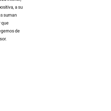
sitiva, a su
nas suman
r que
tegernos de
sor.