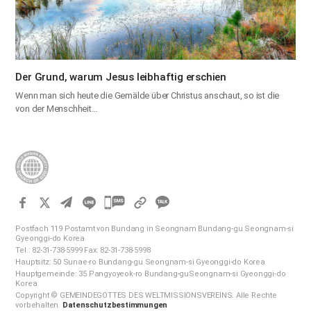
Der Grund, warum Jesus leibhaftig erschien
Wenn man sich heute die Gemälde über Christus anschaut, so ist die
von der Menschheit…
카
카
Postfach 119 Postamt von Bundang in Seongnam Bundang-gu Seongnam-si
오
Gyeonggi-do Korea
Tel.: 82-31-738-5999 Fax: 82-31-738-5998
톡
Hauptsitz: 50 Sunae-ro Bundang-gu Seongnam-si Gyeonggi-do Korea
공
Hauptgemeinde: 35 Pangyoyeok-ro Bundang-guSeongnam-si Gyeonggi-do
Korea
유
Copyright © GEMEINDEGOTTES DES WELTMISSIONSVEREINS. Alle Rechte
하
vorbehalten.
Datenschutzbestimmungen