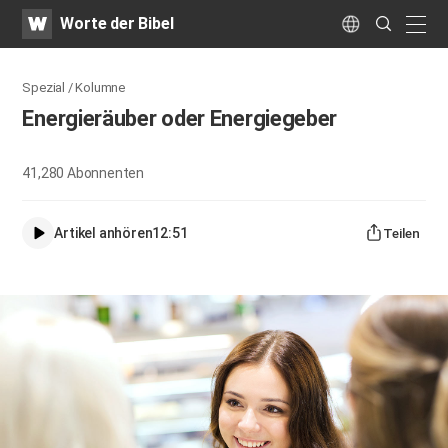
WATV
Search
Worte der Bibel
Submit
naviga
Language
Spezial / Kolumne
Energieräuber oder Energiegeber
41,280
Abonnenten
Artikel anhören
12:51
Teilen