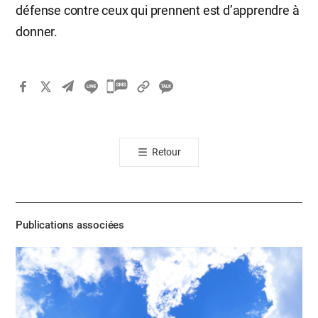
défense contre ceux qui prennent est d’apprendre à
donner.
카
카
오
톡
Retour
공
유
하
기
Publications associées